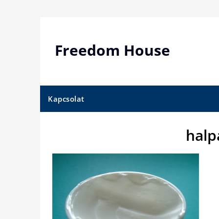
Skip
to
content
Freedom House
Kapcsolat
halp