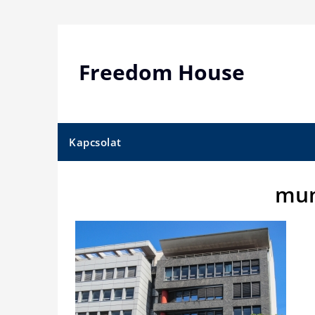
Skip
to
content
Freedom House
Kapcsolat
mun