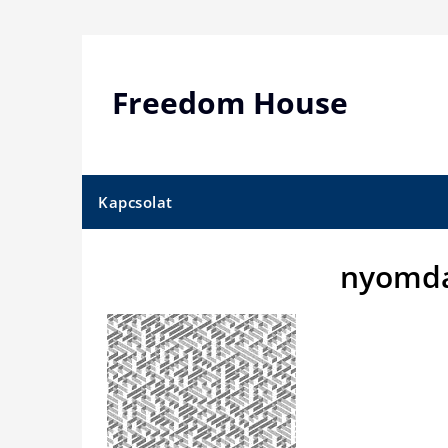
Skip
to
content
Freedom House
Kapcsolat
nyomda