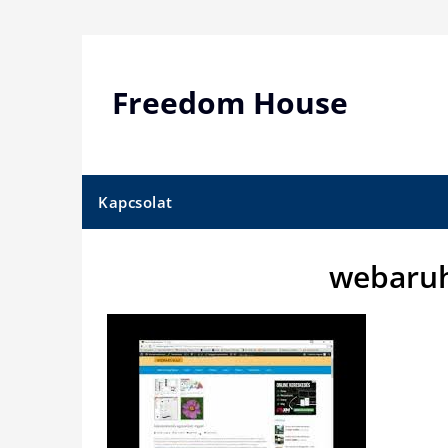
Skip
to
content
Freedom House
Kapcsolat
webaruh