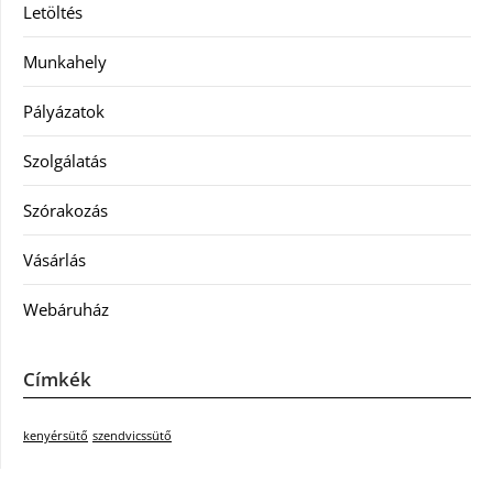
Letöltés
Munkahely
Pályázatok
Szolgálatás
Szórakozás
Vásárlás
Webáruház
Címkék
kenyérsütő
szendvicssütő