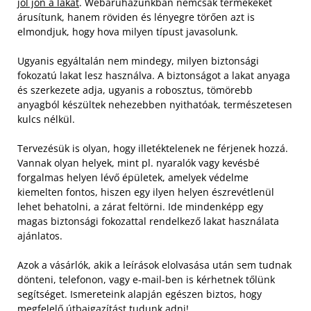
jól jön a lakat
. Webáruházunkban nemcsak termékeket
árusítunk, hanem röviden és lényegre törően azt is
elmondjuk, hogy hova milyen típust javasolunk.
Ugyanis egyáltalán nem mindegy, milyen biztonsági
fokozatú lakat lesz használva. A biztonságot a lakat anyaga
és szerkezete adja, ugyanis a robosztus, tömörebb
anyagból készültek nehezebben nyithatóak, természetesen
kulcs nélkül.
Tervezésük is olyan, hogy illetéktelenek ne férjenek hozzá.
Vannak olyan helyek, mint pl. nyaralók vagy kevésbé
forgalmas helyen lévő épületek, amelyek védelme
kiemelten fontos, hiszen egy ilyen helyen észrevétlenül
lehet behatolni, a zárat feltörni. Ide mindenképp egy
magas biztonsági fokozattal rendelkező lakat használata
ajánlatos.
Azok a vásárlók, akik a leírások elolvasása után sem tudnak
dönteni, telefonon, vagy e-mail-ben is kérhetnek tőlünk
segítséget. Ismereteink alapján egészen biztos, hogy
megfelelő útbaigazítást tudunk adni!