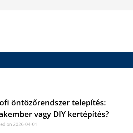
ofi öntözőrendszer telepítés:
akember vagy DIY kertépítés?
ted on 2026-04-01