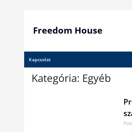
Skip
to
content
Freedom House
Kapcsolat
Kategória:
Egyéb
Pr
sz
Pos