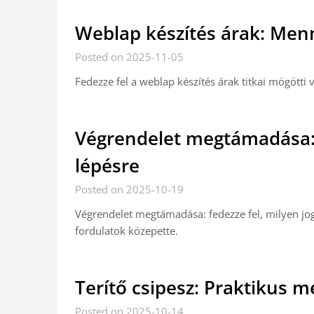
Weblap készítés árak: Menn
Posted on 2025-11-05
Fedezze fel a weblap készítés árak titkai mögötti 
Végrendelet megtámadása: 
lépésre
Posted on 2025-10-19
Végrendelet megtámadása: fedezze fel, milyen jo
fordulatok közepette.
Terítő csipesz: Praktikus m
Posted on 2025-10-14