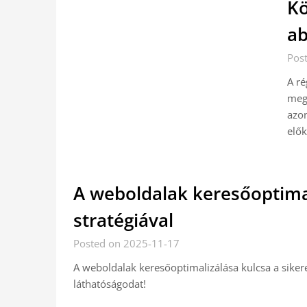
Kö
ab
Pos
A ré
mego
azon
elők
A weboldalak keresőoptimal
stratégiával
Posted on 2025-11-17
A weboldalak keresőoptimalizálása kulcsa a sikere
láthatóságodat!