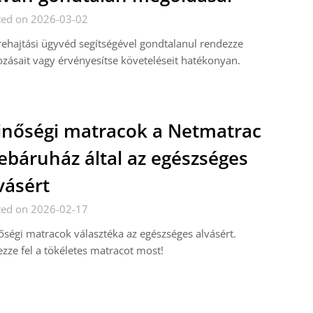
ted on 2026-03-02
ehajtási ügyvéd segítségével gondtalanul rendezze
ozásait vagy érvényesítse követeléseit hatékonyan.
nőségi matracok a Netmatrac
báruház által az egészséges
vásért
ted on 2026-02-17
ségi matracok választéka az egészséges alvásért.
zze fel a tökéletes matracot most!