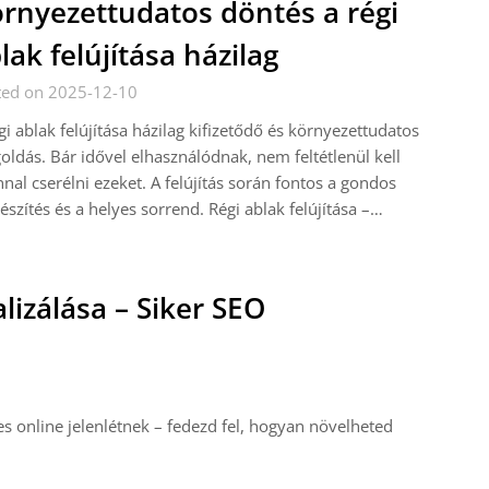
rnyezettudatos döntés a régi
lak felújítása házilag
ted on 2025-12-10
gi ablak felújítása házilag kifizetődő és környezettudatos
ldás. Bár idővel elhasználódnak, nem feltétlenül kell
nal cserélni ezeket. A felújítás során fontos a gondos
észítés és a helyes sorrend. Régi ablak felújítása –…
izálása – Siker SEO
s online jelenlétnek – fedezd fel, hogyan növelheted