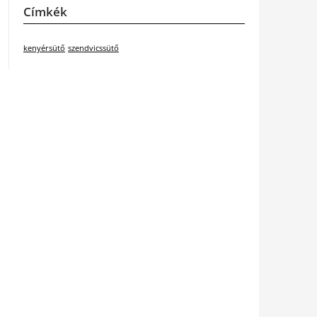
Címkék
kenyérsütő
szendvicssütő