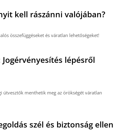
yit kell rászánni valójában?
valós összefüggéseket és váratlan lehetőségeket!
Jogérvényesítés lépésről
gi útvesztők menthetik meg az örökségét váratlan
egoldás szél és biztonság ellen