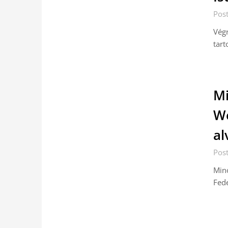
Pos
Végr
tart
Mi
We
al
Pos
Minő
Fede