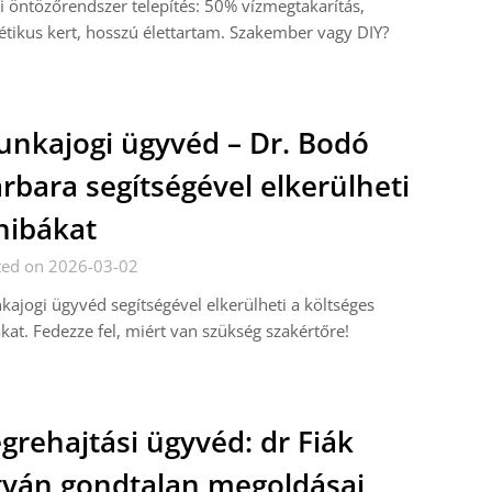
i öntözőrendszer telepítés: 50% vízmegtakarítás,
étikus kert, hosszú élettartam. Szakember vagy DIY?
nkajogi ügyvéd – Dr. Bodó
rbara segítségével elkerülheti
hibákat
ted on 2026-03-02
ajogi ügyvéd segítségével elkerülheti a költséges
kat. Fedezze fel, miért van szükség szakértőre!
grehajtási ügyvéd: dr Fiák
tván gondtalan megoldásai