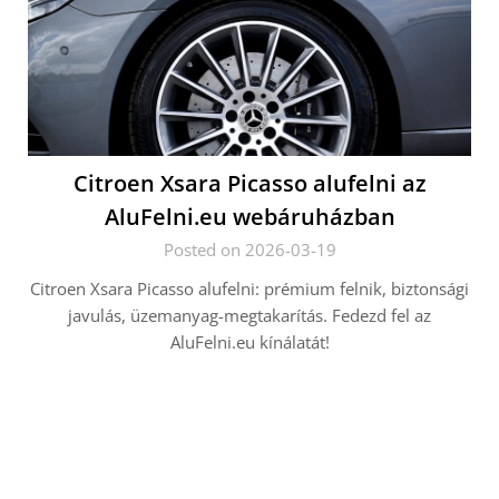
Citroen Xsara Picasso alufelni az
AluFelni.eu webáruházban
Posted on 2026-03-19
Citroen Xsara Picasso alufelni: prémium felnik, biztonsági
javulás, üzemanyag-megtakarítás. Fedezd fel az
AluFelni.eu kínálatát!