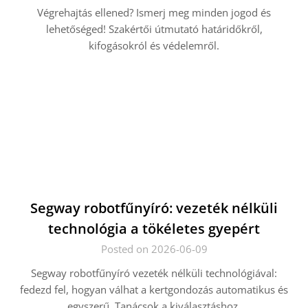
Végrehajtás ellened? Ismerj meg minden jogod és
lehetőséged! Szakértői útmutató határidőkről,
kifogásokról és védelemről.
Segway robotfűnyíró: vezeték nélküli
technológia a tökéletes gyepért
Posted on 2026-06-09
Segway robotfűnyíró vezeték nélküli technológiával:
fedezd fel, hogyan válhat a kertgondozás automatikus és
egyszerű. Tanácsok a kiválasztáshoz.