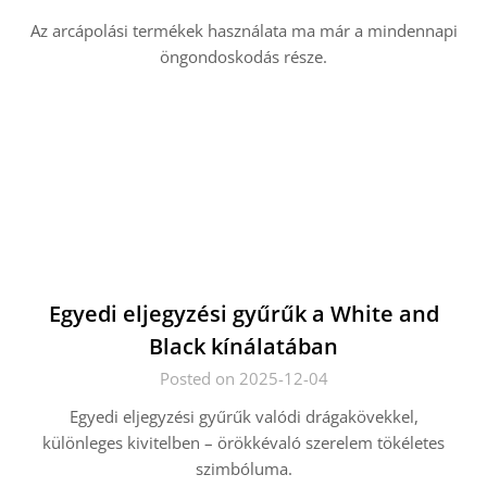
Az arcápolási termékek használata ma már a mindennapi
öngondoskodás része.
Egyedi eljegyzési gyűrűk a White and
Black kínálatában
Posted on 2025-12-04
Egyedi eljegyzési gyűrűk valódi drágakövekkel,
különleges kivitelben – örökkévaló szerelem tökéletes
szimbóluma.