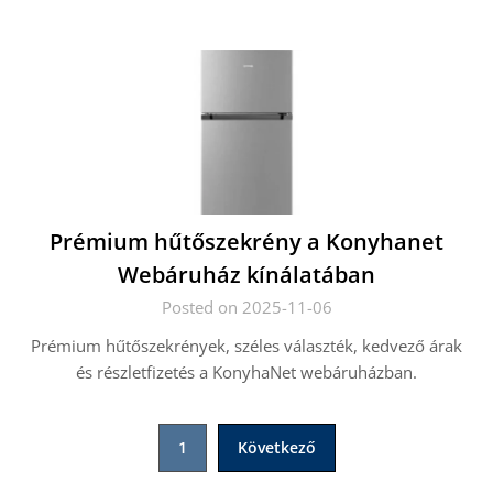
Prémium hűtőszekrény a Konyhanet
Webáruház kínálatában
Posted on 2025-11-06
Prémium hűtőszekrények, széles választék, kedvező árak
és részletfizetés a KonyhaNet webáruházban.
Bejegyzések
1
Következő
lapozása