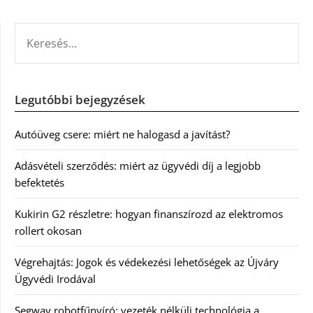
KERESÉS:
Legutóbbi bejegyzések
Autóüveg csere: miért ne halogasd a javítást?
Adásvételi szerződés: miért az ügyvédi díj a legjobb
befektetés
Kukirin G2 részletre: hogyan finanszírozd az elektromos
rollert okosan
Végrehajtás: Jogok és védekezési lehetőségek az Újváry
Ügyvédi Irodával
Segway robotfűnyíró: vezeték nélküli technológia a