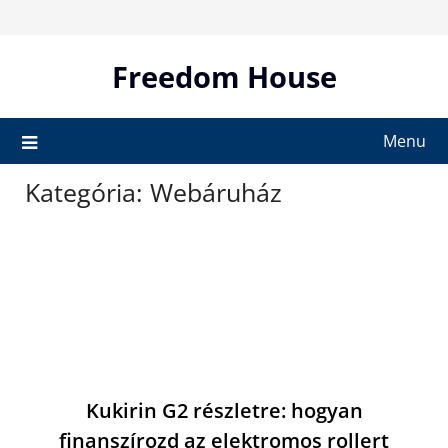
Skip
to
content
Freedom House
Menu
Kategória:
Webáruház
Kukirin G2 részletre: hogyan
finanszírozd az elektromos rollert