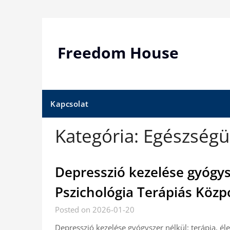
Skip
to
content
Freedom House
Kapcsolat
Kategória:
Egészség
Depresszió kezelése gyógys
Pszichológia Terápiás Közp
Posted on 2026-01-20
Depresszió kezelése gyógyszer nélkül: terápia, é