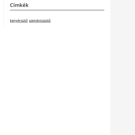
Címkék
kenyérsütő
szendvicssütő