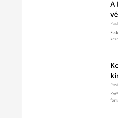
A 
vé
Pos
Fed
keze
Ko
kí
Pos
Kof
forr