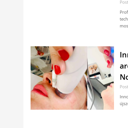
Pos
Prof
tech
mos
In
ar
No
Pos
Inno
újsz