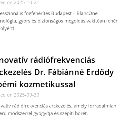
ted on 2025-10-21
esszionális fogfehérítés Budapest – BlancOne
nológia, gyors és biztonságos megoldás vakítóan fehér
olyért!
novatív rádiófrekvenciás
ckezelés Dr. Fábiánné Erdődy
émi kozmetikussal
ted on 2025-09-30
vatív rádiófrekvenciás arckezelés, amely forradalmian
erű módszerrel gyógyítja és szépíti bőrét.