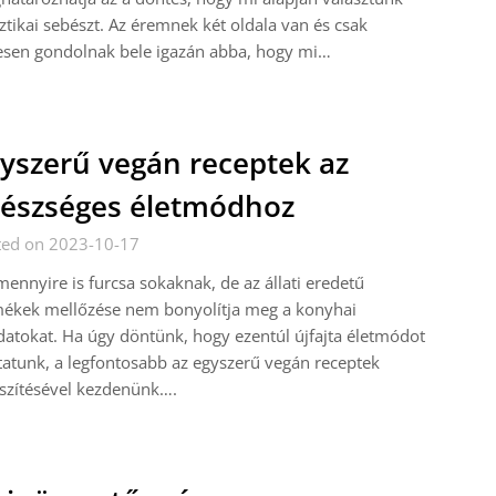
ztikai sebészt. Az éremnek két oldala van és csak
esen gondolnak bele igazán abba, hogy mi…
yszerű vegán receptek az
észséges életmódhoz
ted on 2023-10-17
ennyire is furcsa sokaknak, de az állati eredetű
mékek mellőzése nem bonyolítja meg a konyhai
datokat. Ha úgy döntünk, hogy ezentúl újfajta életmódot
tatunk, a legfontosabb az egyszerű vegán receptek
szítésével kezdenünk….