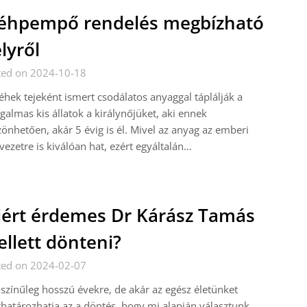
éhpempő rendelés megbízható
lyről
ted on 2024-10-18
hek tejeként ismert csodálatos anyaggal táplálják a
galmas kis állatok a királynőjüket, aki ennek
önhetően, akár 5 évig is él. Mivel az anyag az emberi
vezetre is kiválóan hat, ezért egyáltalán…
ért érdemes Dr Kárász Tamás
llett dönteni?
ted on 2024-02-07
színűleg hosszú évekre, de akár az egész életünket
atározhatja az a döntés, hogy mi alapján választunk