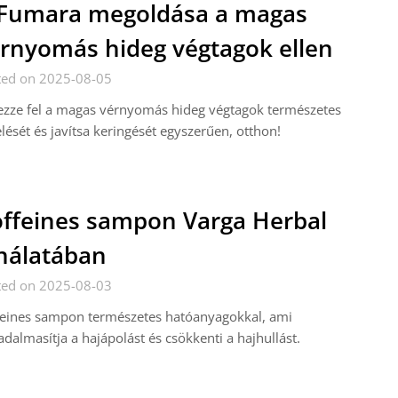
Fumara megoldása a magas
rnyomás hideg végtagok ellen
ted on 2025-08-05
ezze fel a magas vérnyomás hideg végtagok természetes
lését és javítsa keringését egyszerűen, otthon!
ffeines sampon Varga Herbal
nálatában
ted on 2025-08-03
feines sampon természetes hatóanyagokkal, ami
adalmasítja a hajápolást és csökkenti a hajhullást.