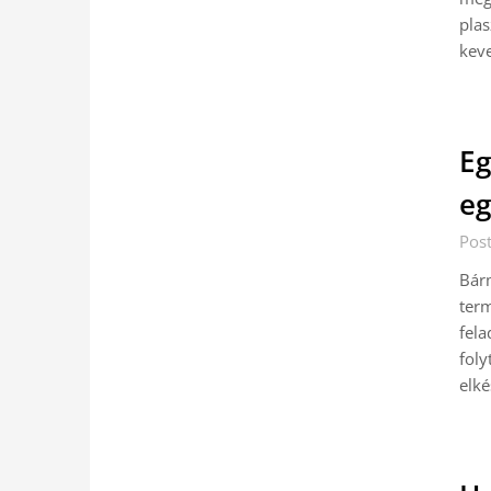
plas
kev
Eg
eg
Pos
Bárm
ter
fela
foly
elké