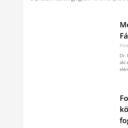
Me
Fá
Pos
Dr. 
aki 
elér
Fo
kö
fo