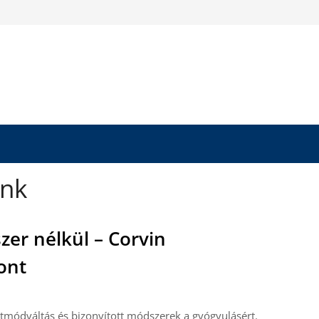
ünk
zer nélkül – Corvin
ont
letmódváltás és bizonyított módszerek a gyógyulásért.