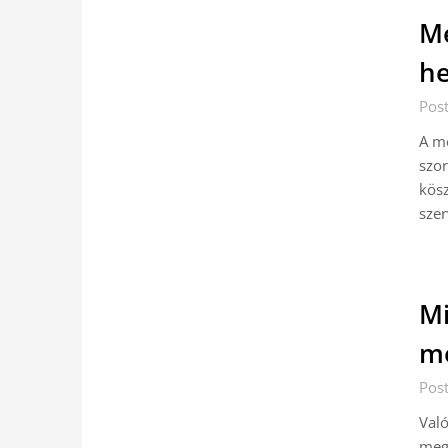
M
he
Pos
A mé
szor
kösz
szer
Mi
me
Pos
Való
megh