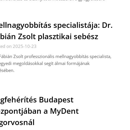
llnagyobbítás specialistája: Dr.
bián Zsolt plasztikai sebész
ted on 2025-10-23
Fábián Zsolt professzionális mellnagyobbítás specialista,
egyedi megoldásokkal segít álmai formájának
ésében.
gfehérítés Budapest
zpontjában a MyDent
gorvosnál