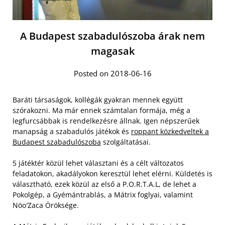
A Budapest szabadulószoba árak nem
magasak
Posted on 2018-06-16
Baráti társaságok, kollégák gyakran mennek együtt
szórakozni. Ma már ennek számtalan formája, még a
legfurcsábbak is rendelkezésre állnak. Igen népszerűek
manapság a szabadulós játékok és
roppant közkedveltek a
Budapest szabadulószoba
szolgáltatásai.
5 játéktér közül lehet választani és a célt változatos
feladatokon, akadályokon keresztül lehet elérni. Küldetés is
választható, ezek közül az első a P.O.R.T.A.L, de lehet a
Pokolgép, a Gyémántrablás, a Mátrix foglyai, valamint
Nöo′Zaca Öröksége.