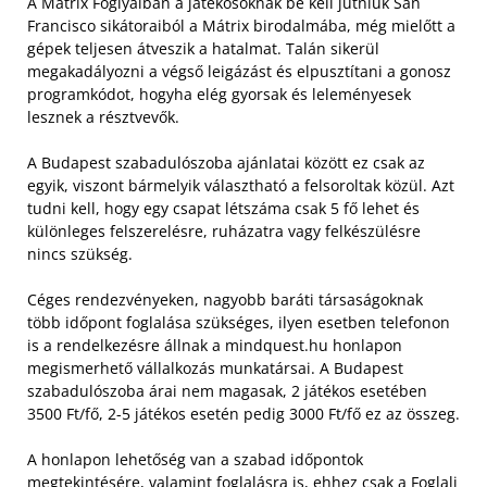
A Mátrix Foglyaiban a játékosoknak be kell jutniuk San
Francisco sikátoraiból a Mátrix birodalmába, még mielőtt a
gépek teljesen átveszik a hatalmat. Talán sikerül
megakadályozni a végső leigázást és elpusztítani a gonosz
programkódot, hogyha elég gyorsak és leleményesek
lesznek a résztvevők.
A Budapest szabadulószoba ajánlatai között ez csak az
egyik, viszont bármelyik választható a felsoroltak közül. Azt
tudni kell, hogy egy csapat létszáma csak 5 fő lehet és
különleges felszerelésre, ruházatra vagy felkészülésre
nincs szükség.
Céges rendezvényeken, nagyobb baráti társaságoknak
több időpont foglalása szükséges, ilyen esetben telefonon
is a rendelkezésre állnak a mindquest.hu honlapon
megismerhető vállalkozás munkatársai. A Budapest
szabadulószoba árai nem magasak, 2 játékos esetében
3500 Ft/fő, 2-5 játékos esetén pedig 3000 Ft/fő ez az összeg.
A honlapon lehetőség van a szabad időpontok
megtekintésére, valamint foglalásra is, ehhez csak a Foglalj