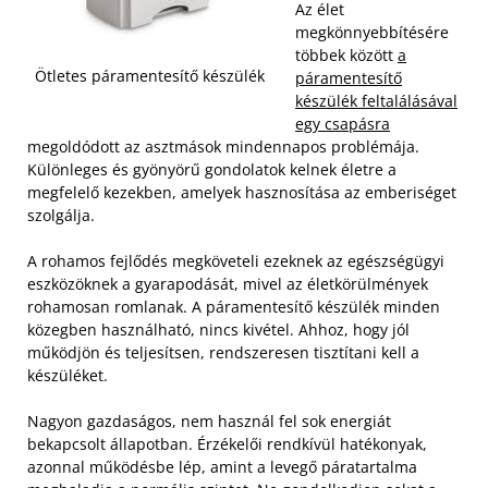
Az élet
megkönnyebbítésére
többek között
a
Ötletes páramentesítő készülék
páramentesítő
készülék feltalálásával
egy csapásra
megoldódott az asztmások mindennapos problémája.
Különleges és gyönyörű gondolatok kelnek életre a
megfelelő kezekben, amelyek hasznosítása az emberiséget
szolgálja.
A rohamos fejlődés megköveteli ezeknek az egészségügyi
eszközöknek a gyarapodását, mivel az életkörülmények
rohamosan romlanak. A páramentesítő készülék minden
közegben használható, nincs kivétel. Ahhoz, hogy jól
működjön és teljesítsen, rendszeresen tisztítani kell a
készüléket.
Nagyon gazdaságos, nem használ fel sok energiát
bekapcsolt állapotban. Érzékelői rendkívül hatékonyak,
azonnal működésbe lép, amint a levegő páratartalma