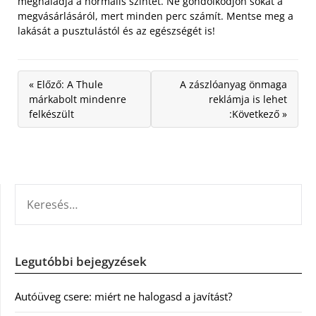
meghaladja a normális szintet. Ne gondolkodjon sokat a
megvásárlásáról, mert minden perc számít. Mentse meg a
lakását a pusztulástól és az egészségét is!
« Előző: A Thule
A zászlóanyag önmaga
márkabolt mindenre
reklámja is lehet
felkészült
:Következő »
KERESÉS:
Legutóbbi bejegyzések
Autóüveg csere: miért ne halogasd a javítást?