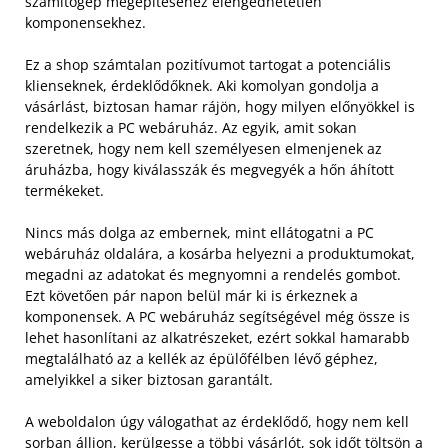
számítógép megépítéséhez elengedhetetlen
komponensekhez.
Ez a shop számtalan pozitívumot tartogat a potenciális
klienseknek, érdeklődőknek. Aki komolyan gondolja a
vásárlást, biztosan hamar rájön, hogy milyen előnyökkel is
rendelkezik a PC webáruház. Az egyik, amit sokan
szeretnek, hogy nem kell személyesen elmenjenek az
áruházba, hogy kiválasszák és megvegyék a hőn áhított
termékeket.
Nincs más dolga az embernek, mint ellátogatni a PC
webáruház oldalára, a kosárba helyezni a produktumokat,
megadni az adatokat és megnyomni a rendelés gombot.
Ezt követően pár napon belül már ki is érkeznek a
komponensek. A PC webáruház segítségével még össze is
lehet hasonlítani az alkatrészeket, ezért sokkal hamarabb
megtalálható az a kellék az épülőfélben lévő géphez,
amelyikkel a siker biztosan garantált.
A weboldalon úgy válogathat az érdeklődő, hogy nem kell
sorban álljon, kerülgesse a többi vásárlót, sok időt töltsön a