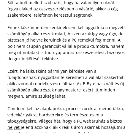
Sőt, a bolt mellett szól az is, hogy ha valamilyen oknál
fogva elakad az összeszerelésben a vásárló, akkor a cég
szakemberei telefonon keresztül segítenek.
Ennek köszönhetően senkinek sem kell aggódnia a megvett
számítógép alkatrészek miatt, hiszen azok így vagy úgy, de
biztosan jó helyre kerülnek és a PC remekül fog menni. A
bolt nem csupán garanciát vállal a produktumokra, hanem
még útmutatást is tud nyújtani az összeszerelést, bizonyos
dolgok bekötését tekintve.
Ezért, ha laikusként bármilyen kérdése van a
tulajdonosnak, nyugodtan felkeresheti a vállalat szakértőit,
akik azonnal rendelkezésre állnak. Az E-Byte használt és új
számítógép alkatrészek nagymestere, ezért itt minden
megvan, amire szükség lehet.
Gondolni kell az alaplapokra, processzorokra, memóriákra,
videokártyákra, hardverekre és természetesen a
tápegységekre. Világos hát, hogy a
PC webáruház a biztos
helyet
jelenti azoknak, akik reális áron akarnak hozzájutni a