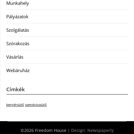
Munkahely
Pályázatok
Szolgálatás
Szórakozás
Vásárlás
Webáruház
Címkék
kenyérsütő
szendvicssütő
©2026 Freedom House
| Design:
Newspaperly