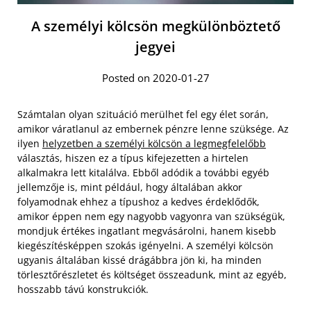
A személyi kölcsön megkülönböztető
jegyei
Posted on 2020-01-27
Számtalan olyan szituáció merülhet fel egy élet során,
amikor váratlanul az embernek pénzre lenne szüksége. Az
ilyen
helyzetben a személyi kölcsön a legmegfelelőbb
választás, hiszen ez a típus kifejezetten a hirtelen
alkalmakra lett kitalálva. Ebből adódik a további egyéb
jellemzője is, mint például, hogy általában akkor
folyamodnak ehhez a típushoz a kedves érdeklődők,
amikor éppen nem egy nagyobb vagyonra van szükségük,
mondjuk értékes ingatlant megvásárolni, hanem kisebb
kiegészítésképpen szokás igényelni. A személyi kölcsön
ugyanis általában kissé drágábbra jön ki, ha minden
törlesztőrészletet és költséget összeadunk, mint az egyéb,
hosszabb távú konstrukciók.