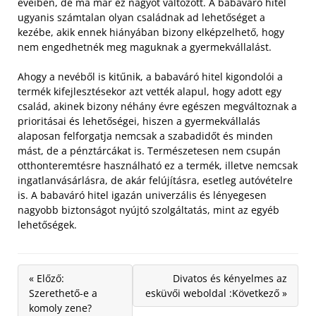
éveiben, de ma már ez nagyot változott. A babaváró hitel
ugyanis számtalan olyan családnak ad lehetőséget a
kezébe, akik ennek hiányában bizony elképzelhető, hogy
nem engedhetnék meg maguknak a gyermekvállalást.
Ahogy a nevéből is kitűnik, a babaváró hitel kigondolói a
termék kifejlesztésekor azt vették alapul, hogy adott egy
család, akinek bizony néhány évre egészen megváltoznak a
prioritásai és lehetőségei, hiszen a gyermekvállalás
alaposan felforgatja nemcsak a szabadidőt és minden
mást, de a pénztárcákat is. Természetesen nem csupán
otthonteremtésre használható ez a termék, illetve nemcsak
ingatlanvásárlásra, de akár felújításra, esetleg autóvételre
is. A babaváró hitel igazán univerzális és lényegesen
nagyobb biztonságot nyújtó szolgáltatás, mint az egyéb
lehetőségek.
« Előző:
Divatos és kényelmes az
Szerethető-e a
esküvői weboldal :Következő »
komoly zene?