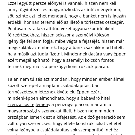
Ezzel együtt persze előnyei is vannak, hiszen nem kell
annyi ügyintézés és magyarázkodás az intézményekben,
sőt, szinte azt lehet mondani, hogy a bankot nem is igazán
érdekli, honnan teremti elő az illető a törlesztés összegér.
Pontosan ez a laza attitűd vezet ugyanakkor időnként
félreértésekhez, hiszen sokszor a személyi kölcsön
igénylője fel sem fogja, mibe vágta a fejszéjét, hiszen már
megszokták az emberek, hogy a bank csak akkor ad hitelt,
ha a másik azt tudja fizetni. Mindennek dacára vagy éppen
ezért megállapítható, hogy a személyi kölcsön fontos
termék még ma is a pénzügyi konstrukciók piacán.
Talán nem túlzás azt mondani, hogy minden ember álmai
között szerepel a majdani családalapítás, bár
természetesen léteznek kivételek. Éppen ezért
mindenképpen elmondható, hogy a
babaváró hitel
szenzációs fejlemény
a pénzügyi piacon, már ami a
magyarországi viszonyokat illeti, hiszen nem minden
országban ismerik ezt a kifejezést. Az előző generáció sem
volt olyan szerencsés, hogy efféle konstrukciókat vehetett
volna igénybe a családalapítás sok szempontból nehéz