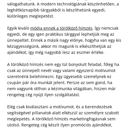
válogathatunk. A modern technológiának köszönhetően, a
leghétköznapibb tárgyakból is készíthetünk egyedi,
különleges meglepetést.
Egyik kiváló
módja ennek a törölköző hímzés
. Így nemcsak
egyedi, de egy igen praktikus tárggyal lephetjük meg az
ünnepeltet. Ennek a másik nagy előnye, hogyha van egy kis
kézügyességünk, akkor mi magunk is elkészíthetjük az
ajándékot, így még nagyobb lesz az eszmei értéke.
A törölköző hímzés nem egy túl bonyolult feladat, főleg ha
csak az ünnepelt nevét vagy valami egyszerű motívumot
szeretnénk belehímezni. Egy ügyesebb személynek ez
csupán pár óra munkát jelent. Persze az sem gond, ha
nem vagyunk otthon a kézimunka világában, hiszen már
rengeteg cég nyújt ilyen szolgáltatást.
Elég csak kiválasztani a motívumot, és a berendezések
segítségével pillanatok alatt elkészül az személyre szabott
meglepetés. A törölköző hímzés marketingfogásnak sem
utolsó. Rengeteg cég készít ilyen promóciós ajándékot,