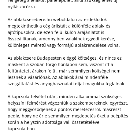
rengeteg a lelakott panelépület, ahol szükség lehet új
nyílászárókra.
Az ablakcserebere.hu weboldalon az érdeklődők
megtekinthetik a cég árlistáit a különféle ablak- és
ajtótípusokra, de ezen felül külön árajánlatot is
összeállítanak, amennyiben valakinek egyedi kérése,
különleges méretű vagy formájú ablakrendelése volna.
Az ablakcsere Budapesten eléggé költséges, és nincs ez
másként a szóban forgó honlapon sem, viszont itt a
feltüntetett árakon felül, már semmilyen költségei nem
lesznek a vásárlónak. Az ablakok árai mindenféle
szolgáltatást és anyaghasználati díjat magukba foglalnak.
A kapcsolatfelvétel után, minden alkalommal szükséges
helyszíni felmérést végezniük a szakembereknek, egyrészt,
hogy meggyőződjenek a pontos méretezésről, másrészt
pedig, hogy ne érje semmilyen meglepetés őket a beépítés
során a helyszín adottságaival, összetételével
kapcsolatban.