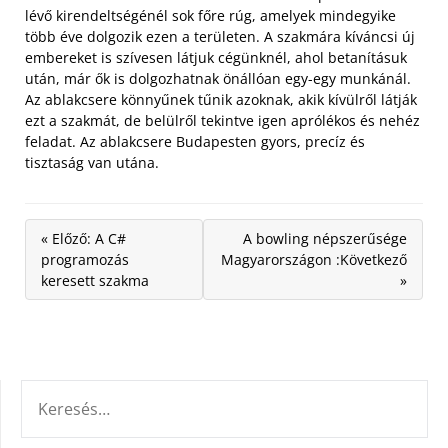
lévő kirendeltségénél sok főre rúg, amelyek mindegyike
több éve dolgozik ezen a területen. A szakmára kíváncsi új
embereket is szívesen látjuk cégünknél, ahol betanításuk
után, már ők is dolgozhatnak önállóan egy-egy munkánál.
Az ablakcsere könnyűnek tűnik azoknak, akik kívülről látják
ezt a szakmát, de belülről tekintve igen aprólékos és nehéz
feladat. Az ablakcsere Budapesten gyors, precíz és
tisztaság van utána.
« Előző: A C#
A bowling népszerűsége
programozás
Magyarországon :Következő
keresett szakma
»
KERESÉS: