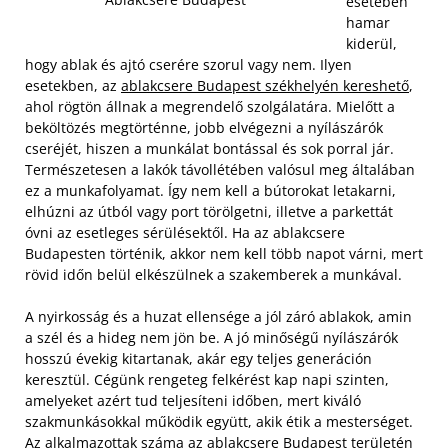
esetében
hamar
kiderül,
hogy ablak és ajtó cserére szorul vagy nem. Ilyen
esetekben, az
ablakcsere Budapest székhelyén kereshető
,
ahol rögtön állnak a megrendelő szolgálatára. Mielőtt a
beköltözés megtörténne, jobb elvégezni a nyílászárók
cseréjét, hiszen a munkálat bontással és sok porral jár.
Természetesen a lakók távollétében valósul meg általában
ez a munkafolyamat. Így nem kell a bútorokat letakarni,
elhúzni az útból vagy port törölgetni, illetve a parkettát
óvni az esetleges sérülésektől. Ha az ablakcsere
Budapesten történik, akkor nem kell több napot várni, mert
rövid időn belül elkészülnek a szakemberek a munkával.
A nyirkosság és a huzat ellensége a jól záró ablakok, amin
a szél és a hideg nem jön be. A jó minőségű nyílászárók
hosszú évekig kitartanak, akár egy teljes generáción
keresztül. Cégünk rengeteg felkérést kap napi szinten,
amelyeket azért tud teljesíteni időben, mert kiváló
szakmunkásokkal működik együtt, akik étik a mesterséget.
Az alkalmazottak száma az ablakcsere Budapest területén