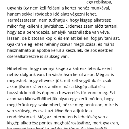
egy robikapa,
ugyanis így nem kell felásni a kertet nehéz munkával,
hanem sokkal rövidebb idő alatt végezni lehet.
Természetesen, nem
tudhatjuk, hogy kisgép alkatrész
mikor
fog kelleni a javításhoz. Érdemes szem előtt tartani,
hogy az a berendezés, amelyik használatba van véve,
lassan, de biztosan kopik, és emiatt kelleni fog javítani azt.
Gyakran elég lehet néhány csavar meghúzása, és máris
használható állapotba kerül a készülék, de sok esetben
cserealkatrészre is szükség van.
Hihetetlen, hogy mennyi kisgép alkatrész létezik, ezért
nehéz dolgunk van, ha vásárlásra kerül a sor. Még az is
megeshet, hogy eltévesztjük, mit kell vegyünk, és csak
akkor jövünk rá erre, amikor már a kisgép alkatrész
hozzánk került és éppen a beszerelés történne meg. Ezt
azonban kiküszöbölhetjük olyan egyszerű módon, hogy
megkérünk egy szakembert, nézze meg pontosan, mire is
van szükség, és csak azt követően adjuk le a
rendelésünket. Még az interneten is lehetőség van a
kisgép alkatrész pontos meghatározásához, mert gyakran,
ha megadásra kerül a márka és típus, fix kiegészítőt