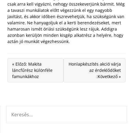
csak arra kell vigyázni, nehogy összekeverjünk bármit. Még
a tavaszi munkálatok előtt végezzünk el egy nagyobb
javítást, és akkor időben észrevehetjük, ha szükségünk van
valamire. Ne hanyagoljuk el a kerti berendezéseket, mert
hamarosan ismét óriási szükségünk lesz rájuk. Addigra
azonban kerüljön minden kisgép alkatrész a helyére, hogy
aztán jó munkát végezhessünk.
« Előző: Makita
Honlapkészítés akció várja
láncfűrész különféle
az érdeklődőket
famunkákhoz
:Következő »
KERESÉS: