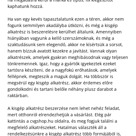
kaphatunk hozzá.
Ha van egy kevés tapasztalatunk ezen a téren, akkor nem
fogunk semmilyen akadályba ütközni, és még a kisgép
alkatrész is beszerelésre kerülhet általunk. Amennyiben
hiányában vagyunk a kellő szerszámoknak, és még a
szaktudásunk sem elegendő, akkor ne kísértsük a sorsot,
hanem bízzuk avatott kezekre a javítást. Vannak olyan
alkatrészek, amelyek gyakran meghibásodnak vagy teljesen
tönkremennek. Igaz, hogy a gyártók igyekeztek ezeket
tartósra készíteni, de a nagyfokú erőhatások, amelyek
fellépnek, megteszik a maguk dolgát. Ha többször is
megsérül egy kisgép alkatrész, akkor érdemes előre
gondolkodni és tartani belőle néhány plusz darabot a
raktárban.
A kisgép alkatrész beszerzése nem lehet nehéz feladat,
mert otthonról elrendezhetjük a vásárlást. Elég pár
kattintás a cvgshop.hu oldalra, és meg fogjuk találni a
megfelelő alkatrészeket. Hatalmas választék áll a
rendelkezésünkre a kisgép alkatrész több formájából is,