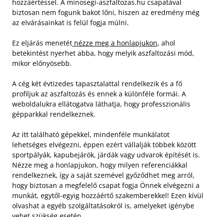
hozzáértéssel. A minosegi-aszfaltozas.hu csapatával
biztosan nem fogunk bakot lőni, hiszen az eredmény még
az elvárásainkat is felül fogja múlni.
Ez eljárás menetét
nézze meg a honlapjukon
, ahol
betekintést nyerhet abba, hogy melyik aszfaltozási mód,
mikor előnyösebb.
A cég két évtizedes tapasztalattal rendelkezik és a fő
profiljuk az aszfaltozás és ennek a különféle formái. A
weboldalukra ellátogatva láthatja, hogy professzionális
gépparkkal rendelkeznek.
Az itt található gépekkel, mindenféle munkálatot
lehetséges elvégezni, éppen ezért vállalják többek között
sportpályák, kapubejárók, járdák vagy udvarok építését is.
Nézze meg a honlapjukon, hogy milyen referenciákkal
rendelkeznek, így a saját szemével győződhet meg arról,
hogy biztosan a megfelelő csapat fogja Önnek elvégezni a
munkát, egytől-egyig hozzáértő szakemberekkel! Ezen kívül
olvashat a egyéb szolgáltatásokról is, amelyeket igénybe
vehet szükség esetén.