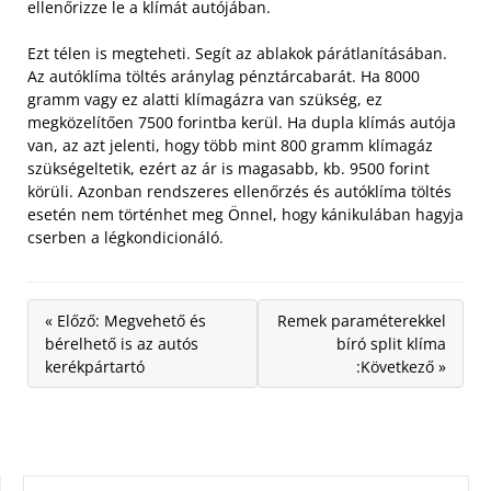
ellenőrizze le a klímát autójában.
Ezt télen is megteheti. Segít az ablakok párátlanításában.
Az autóklíma töltés aránylag pénztárcabarát. Ha 8000
gramm vagy ez alatti klímagázra van szükség, ez
megközelítően 7500 forintba kerül. Ha dupla klímás autója
van, az azt jelenti, hogy több mint 800 gramm klímagáz
szükségeltetik, ezért az ár is magasabb, kb. 9500 forint
körüli. Azonban rendszeres ellenőrzés és autóklíma töltés
esetén nem történhet meg Önnel, hogy kánikulában hagyja
cserben a légkondicionáló.
« Előző: Megvehető és
Remek paraméterekkel
bérelhető is az autós
bíró split klíma
kerékpártartó
:Következő »
KERESÉS: