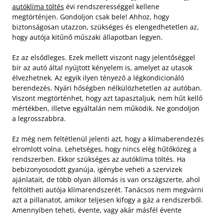
autóklíma töltés
évi rendszerességgel kellene
megtörténjen. Gondoljon csak bele! Ahhoz, hogy
biztonságosan utazzon, szükséges és elengedhetetlen az,
hogy autója kitűnő műszaki állapotban legyen.
Ez az elsődleges. Ezek mellett viszont nagy jelentőséggel
bír az autó által nyújtott kényelem is, amelyet az utasok
élvezhetnek. Az egyik ilyen tényező a légkondicionáló
berendezés. Nyári hőségben nélkülözhetetlen az autóban.
Viszont megtörténhet, hogy azt tapasztaljuk, nem hűt kellő
mértékben, illetve egyáltalán nem működik. Ne gondoljon
a legrosszabbra.
Ez még nem feltétlenül jelenti azt, hogy a klímaberendezés
elromlott volna. Lehetséges, hogy nincs elég hűtőközeg a
rendszerben. Ekkor szükséges az autóklíma töltés. Ha
bebizonyosodott gyanúja, igénybe veheti a szervizek
ajánlatait, de több olyan állomás is van országszerte, ahol
feltöltheti autója klímarendszerét. Tanácsos nem megvárni
azt a pillanatot, amikor teljesen kifogy a gáz a rendszerből.
Amennyiben teheti, évente, vagy akár másfél évente