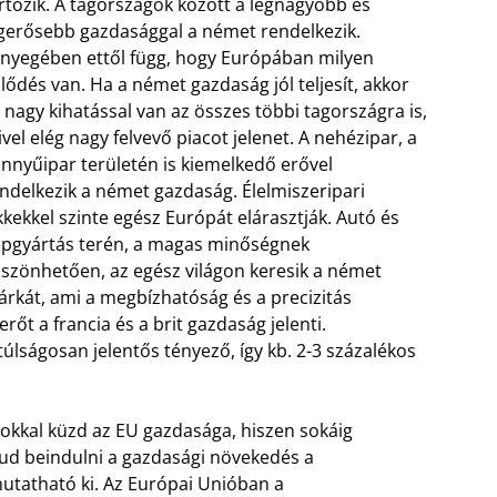
rtozik. A tagországok között a legnagyobb és
gerősebb gazdasággal a német rendelkezik.
nyegében ettől függ, hogy Európában milyen
jlődés van. Ha a német gazdaság jól teljesít, akkor
 nagy kihatással van az összes többi tagországra is,
vel elég nagy felvevő piacot jelenet. A nehézipar, a
nnyűipar területén is kiemelkedő erővel
ndelkezik a német gazdaság. Élelmiszeripari
kkekkel szinte egész Európát elárasztják. Autó és
pgyártás terén, a magas minőségnek
szönhetően, az egész világon keresik a német
rkát, ami a megbízhatóság és a precizitás
t a francia és a brit gazdaság jelenti.
ságosan jelentős tényező, így kb. 2-3 százalékos
okkal küzd az EU gazdasága, hiszen sokáig
 tud beindulni a gazdasági növekedés a
tatható ki. Az Európai Unióban a