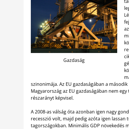
ta
le
Lé
fe
az
mi
kö
re
ci
Gazdaság
gé
kö
má
szinonimája. Az EU gazdaságában a második erő
Magyarország az EU gazdaságában nem egy túl
részarányt képvisel.
A 2008-as válság óta azonban igen nagy gond
recesszió volt, majd pedig azóta igen lassan
tagországokban. Minimális GDP növekedés mu