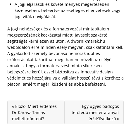
A jogi eljárások és követelmények megértésében,
kezelésében, beleértve az esetleges ellenvetések vagy
jogi viták navigálását.
A jogi nehézségek és a formatervezési mintaoltalom
megszerzésének kockázatai miatt, javasolt szakértő
segítségét kérni ezen az úton. A dwornikmarek.hu
weboldalon erre minden esély megvan, csak kattintani kell.
A gyakorlott személy bevonása nemcsak időt és
erőforrásokat takaríthat meg, hanem növeli az esélyét
annak is, hogy a formatervezési minta sikeresen
bejegyzésre kerül, ezzel biztosítva az innovatív design
védelmét és hozzájárulva a vállalat hosszú távú sikeréhez a
piacon, amiért megéri küzdeni és abba befektetni.
« Előző: Miért érdemes
Egy ügyes bádogos
Dr Kárász Tamás
tetőfedő mester aranyat
mellett dönteni?
ér! :Következő »