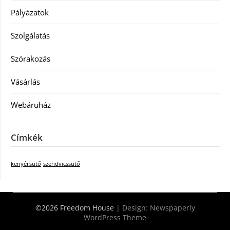
Pályázatok
Szolgálatás
Szórakozás
Vásárlás
Webáruház
Címkék
kenyérsütő
szendvicssütő
©2026 Freedom House
| Design:
Newspaperly
WordPress Theme