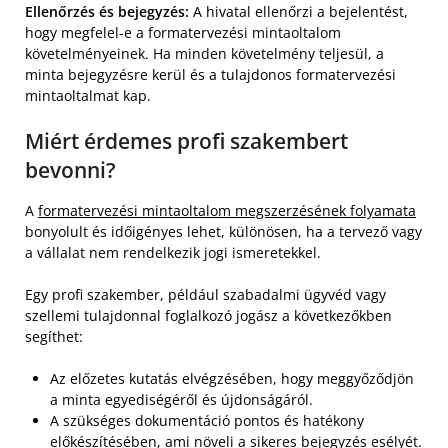
Ellenőrzés és bejegyzés:
A hivatal ellenőrzi a bejelentést,
hogy megfelel-e a formatervezési mintaoltalom
követelményeinek. Ha minden követelmény teljesül, a
minta bejegyzésre kerül és a tulajdonos formatervezési
mintaoltalmat kap.
Miért érdemes profi szakembert
bevonni?
A
formatervezési mintaoltalom megszerzésének folyamata
bonyolult és időigényes lehet, különösen, ha a tervező vagy
a vállalat nem rendelkezik jogi ismeretekkel.
Egy profi szakember, például szabadalmi ügyvéd vagy
szellemi tulajdonnal foglalkozó jogász a következőkben
segíthet:
Az előzetes kutatás elvégzésében, hogy meggyőződjön
a minta egyediségéről és újdonságáról.
A szükséges dokumentáció pontos és hatékony
előkészítésében, ami növeli a sikeres bejegyzés esélyét.