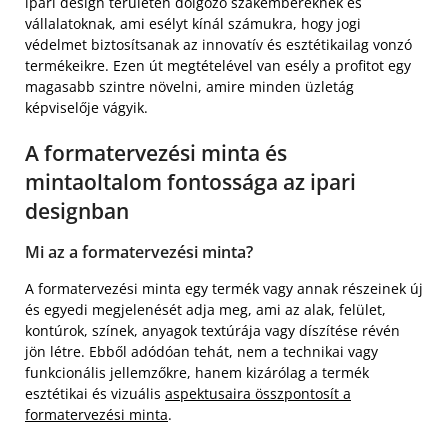
ipari design területén dolgozó szakembereknek és
vállalatoknak, ami esélyt kínál számukra, hogy jogi
védelmet biztosítsanak az innovatív és esztétikailag vonzó
termékeikre. Ezen út megtételével van esély a profitot egy
magasabb szintre növelni, amire minden üzletág
képviselője vágyik.
A formatervezési minta és
mintaoltalom fontossága az ipari
designban
Mi az a formatervezési minta?
A formatervezési minta egy termék vagy annak részeinek új
és egyedi megjelenését adja meg, ami az alak, felület,
kontúrok, színek, anyagok textúrája vagy díszítése révén
jön létre. Ebből adódóan tehát, nem a technikai vagy
funkcionális jellemzőkre, hanem kizárólag a termék
esztétikai és vizuális
aspektusaira összpontosít a
formatervezési minta
.