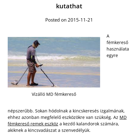
kutathat
Posted on 2015-11-21
A
fémkereső
használata
egyre
Vízálló MD fémkereső
népszerűbb. Sokan hódolnak a kincskeresés izgalmának,
ehhez azonban megfelelő eszközökre van szükség. Az
MD
fémkereső remek eszköz
a kezdő kalandorok számára,
akiknek a kincsvadászat a szenvedélyük.