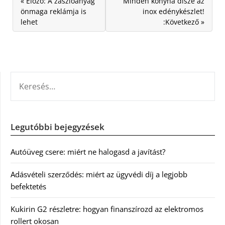
« Előző: A zászlóanyag
Minden konyha dísze az
önmaga reklámja is
inox edénykészlet!
lehet
:Következő »
KERESÉS:
Legutóbbi bejegyzések
Autóüveg csere: miért ne halogasd a javítást?
Adásvételi szerződés: miért az ügyvédi díj a legjobb
befektetés
Kukirin G2 részletre: hogyan finanszírozd az elektromos
rollert okosan