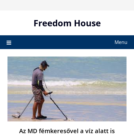
Skip
to
content
Freedom House
Menu
Az MD fémkeresővel a víz alatt is