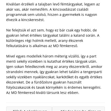
Kiválóan érzékeli a talajban levő fémtárgyakat, legyen az
akár vas, akár nemesfém. A kincsvadászat családi
programnak sem utolsó, hiszen a gyermekek is nagyon
élvezik a kincskeresést.
Ne felejtsük el azt sem, hogy ez bár csak egy hobbi, de
gyakran lehet értékes tárgyakat találni a kaland során. A
különleges régi holmik mellett, arany ékszerek
felkutatására is alkalmas az MD fémkereső.
Mivel egyes modellek három méterig vízálló, így a part
menti sekély vizekben is kutathat értékes tárgyak után.
Igen sokan feledkeznek meg az arany ékszereikről, amikor
strandolni mennek, így gyakran lehet találni a tengerparti
sekély vizekben nyakláncokat, karkötőket és egyéb értékes
ékszereket. De a fürdőzésre gyakran használt
folyószakaszok és tavak környékén is érdemes keresgélni.
Az MD fémkereső kiváló társunk lesz ebben.