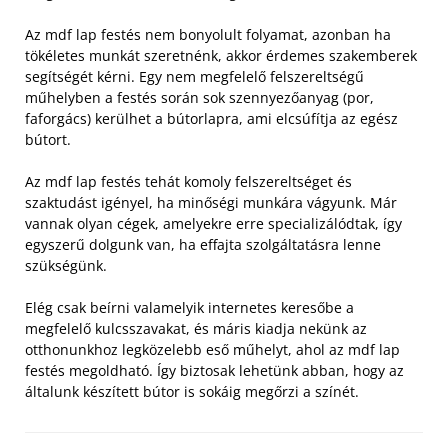
Az mdf lap festés nem bonyolult folyamat, azonban ha
tökéletes munkát szeretnénk, akkor érdemes szakemberek
segítségét kérni. Egy nem megfelelő felszereltségű
műhelyben a festés során sok szennyezőanyag (por,
faforgács) kerülhet a bútorlapra, ami elcsúfítja az egész
bútort.
Az mdf lap festés tehát komoly felszereltséget és
szaktudást igényel, ha minőségi munkára vágyunk. Már
vannak olyan cégek, amelyekre erre specializálódtak, így
egyszerű dolgunk van, ha effajta szolgáltatásra lenne
szükségünk.
Elég csak beírni valamelyik internetes keresőbe a
megfelelő kulcsszavakat, és máris kiadja nekünk az
otthonunkhoz legközelebb eső műhelyt, ahol az mdf lap
festés megoldható. Így biztosak lehetünk abban, hogy az
általunk készített bútor is sokáig megőrzi a színét.