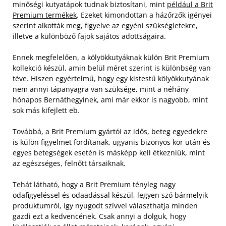
minőségi kutyatápok tudnak biztosítani, mint
például a Brit
Premium termékek
. Ezeket kimondottan a házőrzők igényei
szerint alkották meg, figyelve az egyéni szükségletekre,
illetve a különböző fajok sajátos adottságaira.
Ennek megfelelően, a kölyökkutyáknak külön Brit Premium
kollekció készül, amin belül méret szerint is különbség van
téve. Hiszen egyértelmű, hogy egy kistestű kölyökkutyának
nem annyi tápanyagra van szüksége, mint a néhány
hónapos Bernáthegyinek, ami már ekkor is nagyobb, mint
sok más kifejlett eb.
Továbbá, a Brit Premium gyártói az idős, beteg egyedekre
is külön figyelmet fordítanak, ugyanis bizonyos kor után és
egyes betegségek esetén is másképp kell étkezniük, mint
az egészséges, felnőtt társaiknak.
Tehát látható, hogy a Brit Premium tényleg nagy
odafigyeléssel és odaadással készül, legyen szó bármelyik
produktumról, így nyugodt szívvel választhatja minden
gazdi ezt a kedvencének. Csak annyi a dolguk, hogy