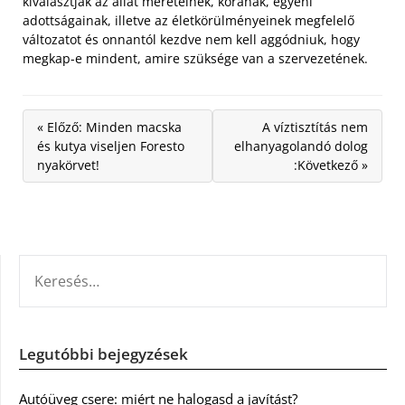
kiválasztják az állat méreteinek, korának, egyéni
adottságainak, illetve az életkörülményeinek megfelelő
változatot és onnantól kezdve nem kell aggódniuk, hogy
megkap-e mindent, amire szüksége van a szervezetének.
« Előző: Minden macska
A víztisztítás nem
és kutya viseljen Foresto
elhanyagolandó dolog
nyakörvet!
:Következő »
KERESÉS:
Legutóbbi bejegyzések
Autóüveg csere: miért ne halogasd a javítást?