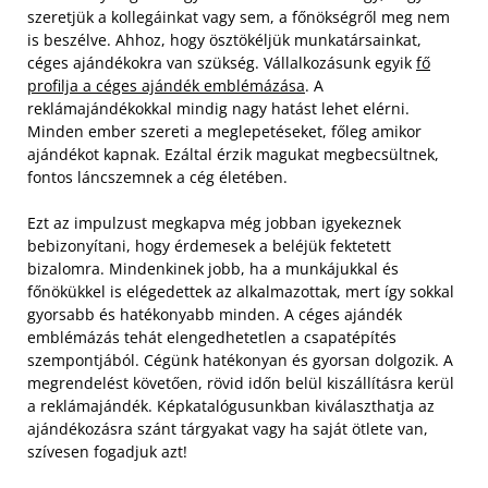
szeretjük a kollegáinkat vagy sem, a főnökségről meg nem
is beszélve. Ahhoz, hogy ösztökéljük munkatársainkat,
céges ajándékokra van szükség. Vállalkozásunk egyik
fő
profilja a céges ajándék emblémázása
. A
reklámajándékokkal mindig nagy hatást lehet elérni.
Minden ember szereti a meglepetéseket, főleg amikor
ajándékot kapnak. Ezáltal érzik magukat megbecsültnek,
fontos láncszemnek a cég életében.
Ezt az impulzust megkapva még jobban igyekeznek
bebizonyítani, hogy érdemesek a beléjük fektetett
bizalomra. Mindenkinek jobb, ha a munkájukkal és
főnökükkel is elégedettek az alkalmazottak, mert így sokkal
gyorsabb és hatékonyabb minden. A céges ajándék
emblémázás tehát elengedhetetlen a csapatépítés
szempontjából. Cégünk hatékonyan és gyorsan dolgozik. A
megrendelést követően, rövid időn belül kiszállításra kerül
a reklámajándék. Képkatalógusunkban kiválaszthatja az
ajándékozásra szánt tárgyakat vagy ha saját ötlete van,
szívesen fogadjuk azt!