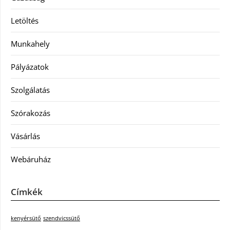
Letöltés
Munkahely
Pályázatok
Szolgálatás
Szórakozás
Vásárlás
Webáruház
Címkék
kenyérsütő
szendvicssütő