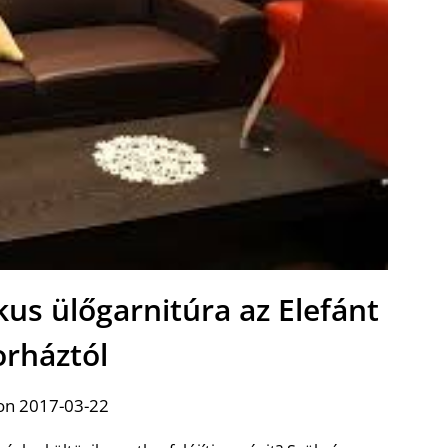
kus ülőgarnitúra az Elefánt
orháztól
on 2017-03-22