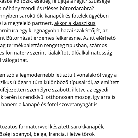
kásba költözik, esetleg felújítja a régit? Szüksége
a néhány trendi és ízléses bútordarabra?
nyiben sarokülők, kanapék és fotelek ügyében
si a megfelelő partnert,
akkor a klasszikus
arnitúra egyik
legnagyobb hazai szakértőjét, az
ánt Bútorházat érdemes felkeresnie. Az itt elérhető
ag termékpalettán rengeteg típusban, számos
ses formaterv szerint kialakított ülőalkalmatosság
l válogathat.
en szó a legmodernebb letisztult vonalakról vagy a
szikus ülőgarnitúra különböző típusairól, az említett
kifejezetten személyre szabott, illetve az egyedi
ák terén is rendkívül otthonosan mozog, így arra is
, hanem a kanapé és fotel szövetanyagát is
áltozatos formatervvel készített sarokkanapék,
ségi spanyol, belga, francia, illetve török