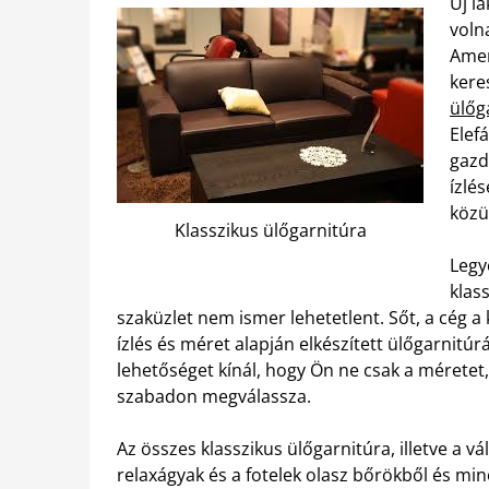
Új la
voln
Amen
kere
ülőg
Elef
gazd
ízlé
közü
Klasszikus ülőgarnitúra
Legy
klas
szaküzlet nem ismer lehetetlent. Sőt, a cég a 
ízlés és méret alapján elkészített ülőgarnitúr
lehetőséget kínál, hogy Ön ne csak a méretet
szabadon megválassza.
Az összes klasszikus ülőgarnitúra, illetve a v
relaxágyak és a fotelek olasz bőrökből és minő