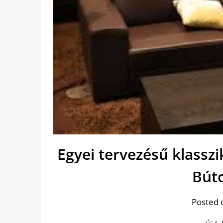
Egyei tervezésű klasszi
Bút
Posted 