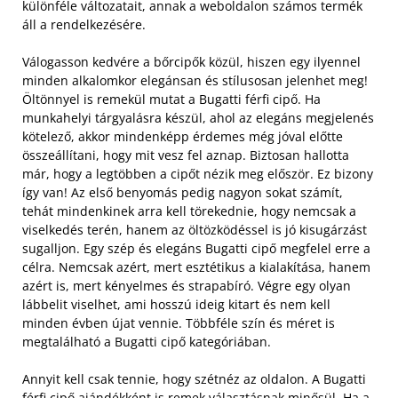
különféle változatait, annak a weboldalon számos termék
áll a rendelkezésére.
Válogasson kedvére a bőrcipők közül, hiszen egy ilyennel
minden alkalomkor elegánsan és stílusosan jelenhet meg!
Öltönnyel is remekül mutat a Bugatti férfi cipő. Ha
munkahelyi tárgyalásra készül, ahol az elegáns megjelenés
kötelező, akkor mindenképp érdemes még jóval előtte
összeállítani, hogy mit vesz fel aznap. Biztosan hallotta
már, hogy a legtöbben a cipőt nézik meg először. Ez bizony
így van!
Az első benyomás pedig nagyon sokat számít,
tehát mindenkinek arra kell törekednie, hogy nemcsak a
viselkedés terén, hanem az öltözködéssel is jó kisugárzást
sugalljon. Egy szép és elegáns Bugatti cipő megfelel erre a
célra. Nemcsak azért, mert esztétikus a kialakítása, hanem
azért is, mert kényelmes és strapabíró. Végre egy olyan
lábbelit viselhet, ami hosszú ideig kitart és nem kell
minden évben újat vennie. Többféle szín és méret is
megtalálható a Bugatti cipő kategóriában.
Annyit kell csak tennie, hogy szétnéz az oldalon. A Bugatti
férfi cipő ajándékként is remek választásnak minősül. Ha a