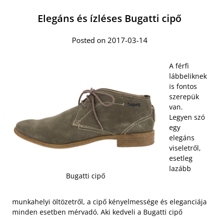
Elegáns és ízléses Bugatti cipő
Posted on 2017-03-14
A férfi
lábbeliknek
is fontos
szerepük
van.
Legyen szó
egy
elegáns
viseletről,
esetleg
lazább
Bugatti cipő
munkahelyi öltözetről, a cipő kényelmessége és eleganciája
minden esetben mérvadó. Aki kedveli a Bugatti cipő