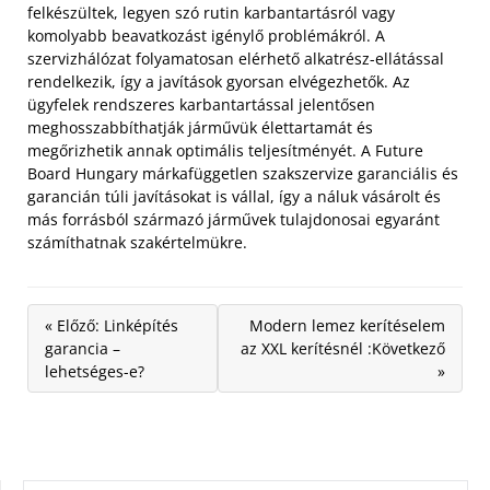
felkészültek, legyen szó rutin karbantartásról vagy
komolyabb beavatkozást igénylő problémákról. A
szervizhálózat folyamatosan elérhető alkatrész-ellátással
rendelkezik, így a javítások gyorsan elvégezhetők. Az
ügyfelek rendszeres karbantartással jelentősen
meghosszabbíthatják járművük élettartamát és
megőrizhetik annak optimális teljesítményét. A Future
Board Hungary márkafüggetlen szakszervize garanciális és
garancián túli javításokat is vállal, így a náluk vásárolt és
más forrásból származó járművek tulajdonosai egyaránt
számíthatnak szakértelmükre.
« Előző: Linképítés
Modern lemez kerítéselem
garancia –
az XXL kerítésnél :Következő
lehetséges-e?
»