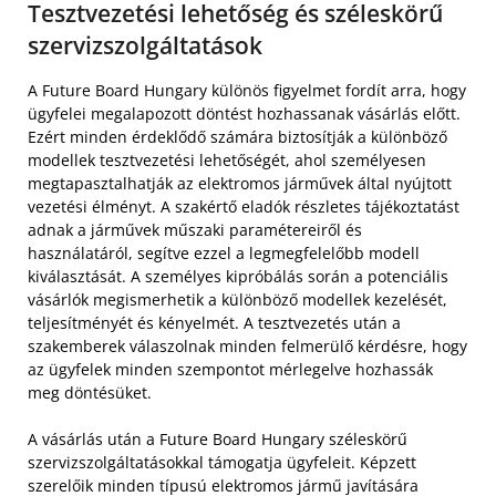
Tesztvezetési lehetőség és széleskörű
szervizszolgáltatások
A Future Board Hungary különös figyelmet fordít arra, hogy
ügyfelei megalapozott döntést hozhassanak vásárlás előtt.
Ezért minden érdeklődő számára biztosítják a különböző
modellek tesztvezetési lehetőségét, ahol személyesen
megtapasztalhatják az elektromos járművek által nyújtott
vezetési élményt. A szakértő eladók részletes tájékoztatást
adnak a járművek műszaki paramétereiről és
használatáról, segítve ezzel a legmegfelelőbb modell
kiválasztását. A személyes kipróbálás során a potenciális
vásárlók megismerhetik a különböző modellek kezelését,
teljesítményét és kényelmét. A tesztvezetés után a
szakemberek válaszolnak minden felmerülő kérdésre, hogy
az ügyfelek minden szempontot mérlegelve hozhassák
meg döntésüket.
A vásárlás után a Future Board Hungary széleskörű
szervizszolgáltatásokkal támogatja ügyfeleit. Képzett
szerelőik minden típusú elektromos jármű javítására