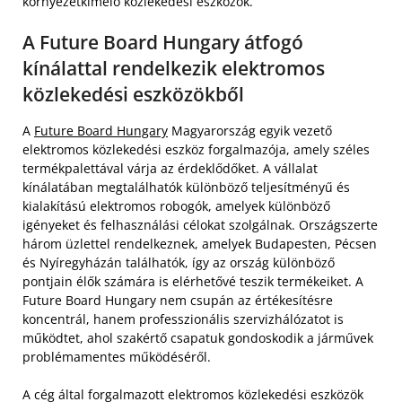
környezetkímélő közlekedési eszközök.
A Future Board Hungary átfogó
kínálattal rendelkezik elektromos
közlekedési eszközökből
A
Future Board Hungary
Magyarország egyik vezető
elektromos közlekedési eszköz forgalmazója, amely széles
termékpalettával várja az érdeklődőket. A vállalat
kínálatában megtalálhatók különböző teljesítményű és
kialakítású elektromos robogók, amelyek különböző
igényeket és felhasználási célokat szolgálnak. Országszerte
három üzlettel rendelkeznek, amelyek Budapesten, Pécsen
és Nyíregyházán találhatók, így az ország különböző
pontjain élők számára is elérhetővé teszik termékeiket. A
Future Board Hungary nem csupán az értékesítésre
koncentrál, hanem professzionális szervizhálózatot is
működtet, ahol szakértő csapatuk gondoskodik a járművek
problémamentes működéséről.
A cég által forgalmazott elektromos közlekedési eszközök