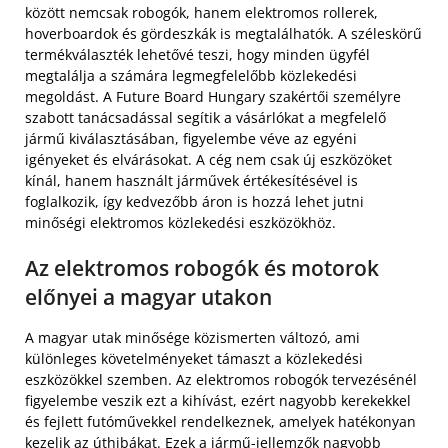
között nemcsak robogók, hanem elektromos rollerek,
hoverboardok és gördeszkák is megtalálhatók. A széleskörű
termékválaszték lehetővé teszi, hogy minden ügyfél
megtalálja a számára legmegfelelőbb közlekedési
megoldást. A Future Board Hungary szakértői személyre
szabott tanácsadással segítik a vásárlókat a megfelelő
jármű kiválasztásában, figyelembe véve az egyéni
igényeket és elvárásokat. A cég nem csak új eszközöket
kínál, hanem használt járművek értékesítésével is
foglalkozik, így kedvezőbb áron is hozzá lehet jutni
minőségi elektromos közlekedési eszközökhöz.
Az elektromos robogók és motorok
előnyei a magyar utakon
A magyar utak minősége közismerten változó, ami
különleges követelményeket támaszt a közlekedési
eszközökkel szemben. Az elektromos robogók tervezésénél
figyelembe veszik ezt a kihívást, ezért nagyobb kerekekkel
és fejlett futóművekkel rendelkeznek, amelyek hatékonyan
kezelik az úthibákat. Ezek a jármű-jellemzők nagyobb