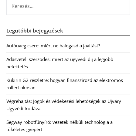
KERESÉS:
Legutóbbi bejegyzések
Autóüveg csere: miért ne halogasd a javítást?
Adásvételi szerződés: miért az ügyvédi díj a legjobb
befektetés
Kukirin G2 részletre: hogyan finanszírozd az elektromos
rollert okosan
Végrehajtás: Jogok és védekezési lehetőségek az Újváry
Ügyvédi Irodával
Segway robotfűnyíró: vezeték nélküli technológia a
tökéletes gyepért