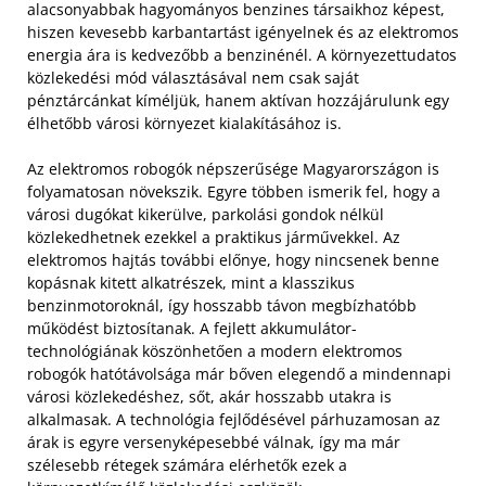
alacsonyabbak hagyományos benzines társaikhoz képest,
hiszen kevesebb karbantartást igényelnek és az elektromos
energia ára is kedvezőbb a benzinénél. A környezettudatos
közlekedési mód választásával nem csak saját
pénztárcánkat kíméljük, hanem aktívan hozzájárulunk egy
élhetőbb városi környezet kialakításához is.
Az elektromos robogók népszerűsége Magyarországon is
folyamatosan növekszik. Egyre többen ismerik fel, hogy a
városi dugókat kikerülve, parkolási gondok nélkül
közlekedhetnek ezekkel a praktikus járművekkel. Az
elektromos hajtás további előnye, hogy nincsenek benne
kopásnak kitett alkatrészek, mint a klasszikus
benzinmotoroknál, így hosszabb távon megbízhatóbb
működést biztosítanak. A fejlett akkumulátor-
technológiának köszönhetően a modern elektromos
robogók hatótávolsága már bőven elegendő a mindennapi
városi közlekedéshez, sőt, akár hosszabb utakra is
alkalmasak. A technológia fejlődésével párhuzamosan az
árak is egyre versenyképesebbé válnak, így ma már
szélesebb rétegek számára elérhetők ezek a