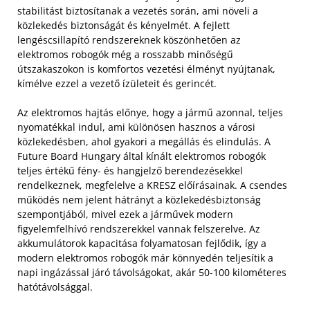
stabilitást biztosítanak a vezetés során, ami növeli a
közlekedés biztonságát és kényelmét. A fejlett
lengéscsillapító rendszereknek köszönhetően az
elektromos robogók még a rosszabb minőségű
útszakaszokon is komfortos vezetési élményt nyújtanak,
kímélve ezzel a vezető ízületeit és gerincét.
Az elektromos hajtás előnye, hogy a jármű azonnal, teljes
nyomatékkal indul, ami különösen hasznos a városi
közlekedésben, ahol gyakori a megállás és elindulás. A
Future Board Hungary által kínált elektromos robogók
teljes értékű fény- és hangjelző berendezésekkel
rendelkeznek, megfelelve a KRESZ előírásainak. A csendes
működés nem jelent hátrányt a közlekedésbiztonság
szempontjából, mivel ezek a járművek modern
figyelemfelhívó rendszerekkel vannak felszerelve. Az
akkumulátorok kapacitása folyamatosan fejlődik, így a
modern elektromos robogók már könnyedén teljesítik a
napi ingázással járó távolságokat, akár 50-100 kilométeres
hatótávolsággal.