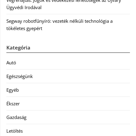
Végrehajtás: Jogok és védekezési lehetőségek az Újváry
Ügyvédi Irodával
Segway robotfűnyíró: vezeték nélküli technológia a
tökéletes gyepért
Kategória
Autó
Egészségünk
Egyéb
Ékszer
Gazdaság
Letöltés