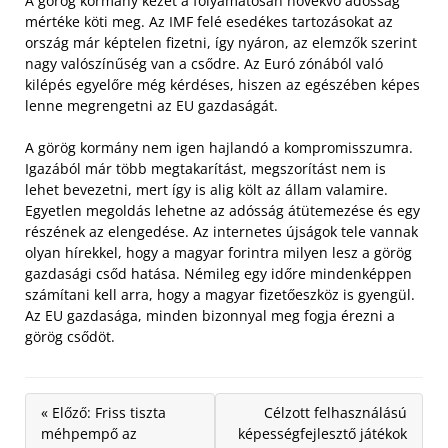
A görög kormány kezét a folyamatosan növekvő adósság
mértéke köti meg. Az IMF felé esedékes tartozásokat az
ország már képtelen fizetni, így nyáron, az elemzők szerint
nagy valószínűség van a csődre. Az Euró zónából való
kilépés egyelőre még kérdéses, hiszen az egészében képes
lenne megrengetni az EU gazdaságát.
A görög kormány nem igen hajlandó a kompromisszumra.
Igazából már több megtakarítást, megszorítást nem is
lehet bevezetni, mert így is alig költ az állam valamire.
Egyetlen megoldás lehetne az adósság átütemezése és egy
részének az elengedése. Az internetes újságok tele vannak
olyan hírekkel, hogy a magyar forintra milyen lesz a görög
gazdasági csőd hatása. Némileg egy időre mindenképpen
számítani kell arra, hogy a magyar fizetőeszköz is gyengül.
Az EU gazdasága, minden bizonnyal meg fogja érezni a
görög csődöt.
« Előző: Friss tiszta
Célzott felhasználású
méhpempő az
képességfejlesztő játékok