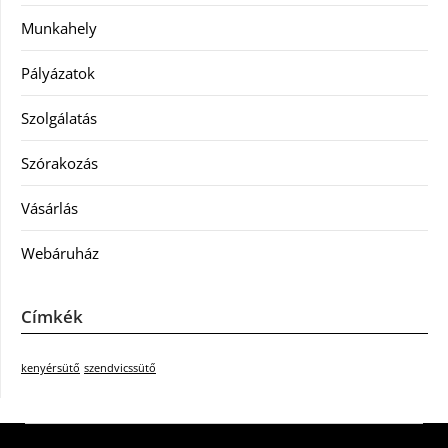
Munkahely
Pályázatok
Szolgálatás
Szórakozás
Vásárlás
Webáruház
Címkék
kenyérsütő
szendvicssütő