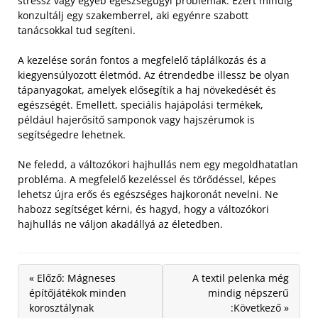
stressz vagy egyéb egészségügyi problémák. Ezért mindig
konzultálj egy szakemberrel, aki egyénre szabott
tanácsokkal tud segíteni.
A kezelése során fontos a megfelelő táplálkozás és a
kiegyensúlyozott életmód. Az étrendedbe illessz be olyan
tápanyagokat, amelyek elősegítik a haj növekedését és
egészségét. Emellett, speciális hajápolási termékek,
például hajerősítő samponok vagy hajszérumok is
segítségedre lehetnek.
Ne feledd, a változókori hajhullás nem egy megoldhatatlan
probléma. A megfelelő kezeléssel és törődéssel, képes
lehetsz újra erős és egészséges hajkoronát nevelni. Ne
habozz segítséget kérni, és hagyd, hogy a változókori
hajhullás ne váljon akadállyá az életedben.
« Előző: Mágneses
A textil pelenka még
építőjátékok minden
mindig népszerű
korosztálynak
:Következő »