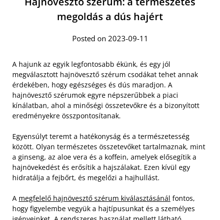
Hajnövesztő szérum: a természetes
megoldás a dús hajért
Posted on 2023-09-11
A hajunk az egyik legfontosabb ékünk, és egy jól
megválasztott hajnövesztő szérum csodákat tehet annak
érdekében, hogy egészséges és dús maradjon. A
hajnövesztő szérumok egyre népszerűbbek a piaci
kínálatban, ahol a minőségi összetevőkre és a bizonyított
eredményekre összpontosítanak.
Egyensúlyt teremt a hatékonyság és a természetesség
között. Olyan természetes összetevőket tartalmaznak, mint
a ginseng, az aloe vera és a koffein, amelyek elősegítik a
hajnövekedést és erősítik a hajszálakat. Ezen kívül egy
hidratálja a fejbőrt, és megelőzi a hajhullást.
A
megfelelő hajnövesztő szérum kiválasztásánál
fontos,
hogy figyelembe vegyük a hajtípusunkat és a személyes
igényeinket. A rendszeres használat mellett látható