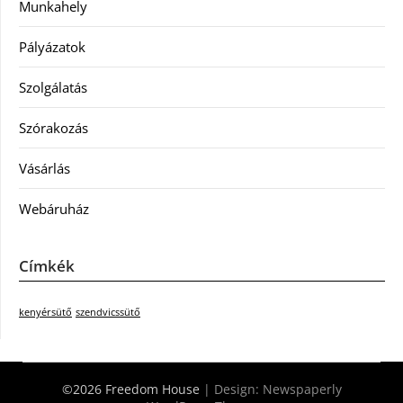
Munkahely
Pályázatok
Szolgálatás
Szórakozás
Vásárlás
Webáruház
Címkék
kenyérsütő
szendvicssütő
©2026 Freedom House
| Design:
Newspaperly