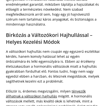
eredményeket garantál, miközben táplálja a hajszálakat és
elősegíti a természetes növekedést. Nem szabad
megfeledkeznünk arról sem, hogy egy jó hajnövesztő
szérum nem tartalmaz káros anyagokat, és biztonságos a
mindennapi használatra.
Birkózás a Változókori Hajhullással –
Helyes Kezelési Módok
A változókori hajhullás nem csupán egy egyszerű esztétikai
kérdés, hanem komoly hatással lehet az egyén
önbizalmára és lelki egyensúlyára is. Ebben az érzékeny
életszakaszban a hormonális változások miatt a hajhullás
gyakrabban fordulhat elő. Fontos tudni, hogy nem vagy
egyedül ebben a harcban, és léteznek megoldások, melyek
segíthetnek kezelni ezt a problémát.
Először is, érdemes megvizsgálni, milyen
tényezők
állhatnak a változókori hajhullás
mögött. A hormonális
változások mellett, más kiváltó okok is lehetnek, mint a