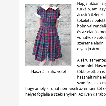
Napjainkban is 
turkáló, ami egy
árusító üzletek 
tökéletes befekt
holmival rendel
és az eladás me
vonatkozó vétel
szeretne eladni
olyan jó áron el
A sérülésmentes
számolni. Haszn
Használt ruha vétel
több esetben is 
használt ruha e
számára, akik m
hogy amelyik ruhát nem viseli az ember két év
helyet foglalja a szekrényben. Az ilyen dara