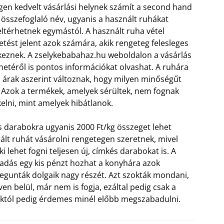
igen kedvelt vásárlási helynek számít a second hand
 összefoglaló név, ugyanis a használt ruhákat
eltérhetnek egymástól. A használt ruha vétel
etést jelent azok számára, akik rengeteg felesleges
keznek. A zselykebabahaz.hu weboldalon a vásárlás
netéről is pontos információkat olvashat. A ruhára
i árak aszerint változnak, hogy milyen minőségűt
. Azok a termékek, amelyek sérültek, nem fognak
kelni, mint amelyek hibátlanok.
 darabokra ugyanis 2000 Ft/kg összeget lehet
ált ruhát vásárolni rengetegen szeretnek, mivel
ki lehet fogni teljesen új, címkés darabokat is. A
ladás egy kis pénzt hozhat a konyhára azok
egunták dolgaik nagy részét. Azt szokták mondani,
en belül, már nem is fogja, ezáltal pedig csak a
boktól pedig érdemes minél előbb megszabadulni.