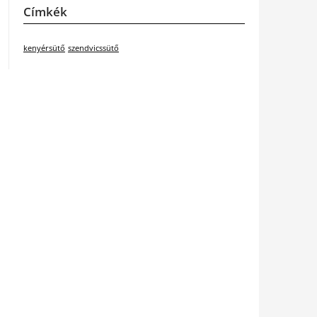
Címkék
kenyérsütő
szendvicssütő