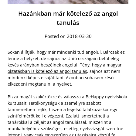
Hazánkban már kötelező az angol
tanulás
Posted on 2018-03-30
Sokan állítják, hogy már mindenki tud angolul. Bárcsak ez
lenne a helyzet, de sajnos az Unió országain belül elég
kevés arányban beszélnek angolul. Tény, hogy a magyar
oktatásban is kötelező az angol tanulás
, sajnos azt nem
mindenki képes elsajátítani. Azonban sohasem késő
elkezdeni megtanulni a nyelvet.
Bízza magát szakértőkre és válassza a BeHappy nyelviskola
kurzusait! Hatékonyságuk a személyre szabott
tanmenetben rejlik, hiszen a legelső találkozáskor egy
szintfelmérőt kell elvégezni. Ezalatt ismertetheti a
tanárokkal a céljait az angol tanulással, miszerint a
munkahelyéhez szükséges, esetleg nyelvvizsgát szeretne
letenni, vagy csak egyszerűen az utazásaira készül fel.