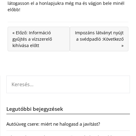
látogasson el a honlapjukra még ma és vágjon bele minél
előbb!
« Előző: Információ
Impozáns látványt nyújt
gyűjtés a vízszerelő
a svédpadló :Következő
kihívása előtt
»
KERESÉS:
Legutóbbi bejegyzések
Autóüveg csere: miért ne halogasd a javítást?