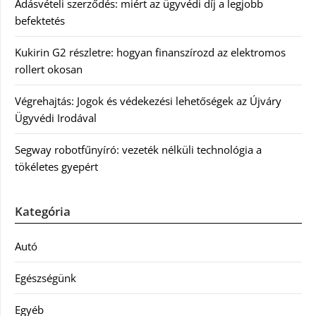
Adásvételi szerződés: miért az ügyvédi díj a legjobb
befektetés
Kukirin G2 részletre: hogyan finanszírozd az elektromos
rollert okosan
Végrehajtás: Jogok és védekezési lehetőségek az Újváry
Ügyvédi Irodával
Segway robotfűnyíró: vezeték nélküli technológia a
tökéletes gyepért
Kategória
Autó
Egészségünk
Egyéb