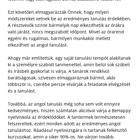
Ezt követően elmagyarázzák Önnek, hogy milyen
módszereket vetnek be az eredményes tanulás érdekében.
A résztvevők szinte bármelyik nap elkezdhetik az órákra
való járást, nincs megszabott időpont. Mivel az órarend
egyéni és rugalmas, bármilyen munkakör mellett
elkezdheti az angol tanulást.
Ahogy már említettük, egy saját tanulási tempót alakítanak
ki a személyre szabott tanmenettel, amin belül sok szóbeli
és írásbeli gyakorlat is várja. A tanárok rendkívül
barátságosak, szívesen elmagyaráznak bármit, akár
többször is, cserébe persze elvárják a feladatok elvégzését
és a tanulást.
Továbbá, az angol tanulás még soha sem volt ennyire
kedvezményes, hiszen számtalan akcióval várja a BeHappy
nyelviskola az érdeklődőket. A tantermek természetesen
felszereltek, ezért minden adott az eredményes angol
tanuláshoz. Ráadásul nyelvvizsgára is tartanak felkészítő
kurzusokat, amin a siker 90%-os. Ne várjon tovább,