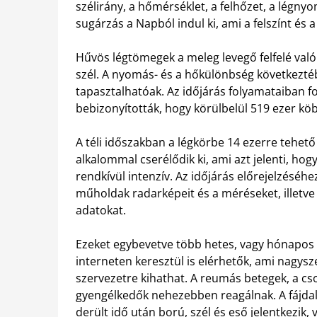
szélirány, a hőmérséklet, a felhőzet, a légny
sugárzás a Napból indul ki, ami a felszínt és a 
Hűvös légtömegek a meleg levegő felfelé való
szél. A nyomás- és a hőkülönbség következtéb
tapasztalhatóak. Az időjárás folyamataiban fo
bebizonyították, hogy körülbelül 519 ezer kö
A téli időszakban a légkörbe 14 ezerre tehető
alkalommal cserélődik ki, ami azt jelenti, ho
rendkívül intenzív. Az időjárás előrejelzésé
műholdak radarképeit és a méréseket, illetve 
adatokat.
Ezeket egybevetve több hetes, vagy hónapos p
interneten keresztül is elérhetők, ami nagysz
szervezetre kihathat. A reumás betegek, a cs
gyengélkedők nehezebben reagálnak. A fájdal
derült idő után ború, szél és eső jelentkezik, 