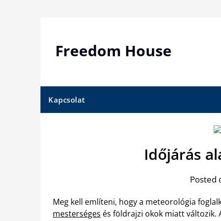
Skip
to
content
Freedom House
Kapcsolat
Időjárás a
Posted 
Meg kell említeni, hogy a meteorológia fogla
mesterséges
és földrajzi okok miatt változik. 