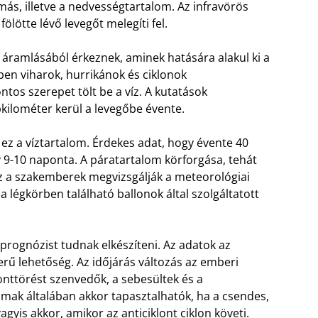
omás, illetve a nedvességtartalom. Az infravörös
fölötte lévő levegőt melegíti fel.
 áramlásából érkeznek, aminek hatására alakul ki a
en viharok, hurrikánok és ciklonok
ntos szerepet tölt be a víz. A kutatások
bkilométer kerül a levegőbe évente.
 ez a víztartalom. Érdekes adat, hogy évente 40
gy 9-10 naponta. A páratartalom körforgása, tehát
hez a szakemberek megvizsgálják a meteorológiai
a légkörben található ballonok által szolgáltatott
rognózist tudnak elkészíteni. Az adatok az
erű lehetőség. Az időjárás változás az emberi
onttörést szenvedők, a sebesültek és a
mak általában akkor tapasztalhatók, ha a csendes,
vagyis akkor, amikor az anticiklont ciklon követi.