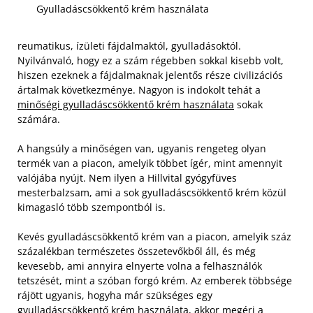
Gyulladáscsökkentő krém használata
reumatikus, ízületi fájdalmaktól, gyulladásoktól.
Nyilvánvaló, hogy ez a szám régebben sokkal kisebb volt,
hiszen ezeknek a fájdalmaknak jelentős része civilizációs
ártalmak következménye. Nagyon is indokolt tehát a
minőségi gyulladáscsökkentő krém használata
sokak
számára.
A hangsúly a minőségen van, ugyanis rengeteg olyan
termék van a piacon, amelyik többet ígér, mint amennyit
valójába nyújt. Nem ilyen a Hillvital gyógyfüves
mesterbalzsam, ami a sok gyulladáscsökkentő krém közül
kimagasló több szempontból is.
Kevés gyulladáscsökkentő krém van a piacon, amelyik száz
százalékban természetes összetevőkből áll, és még
kevesebb, ami annyira elnyerte volna a felhasználók
tetszését, mint a szóban forgó krém. Az emberek többsége
rájött ugyanis, hogyha már szükséges egy
gyulladáscsökkentő krém használata, akkor megéri a