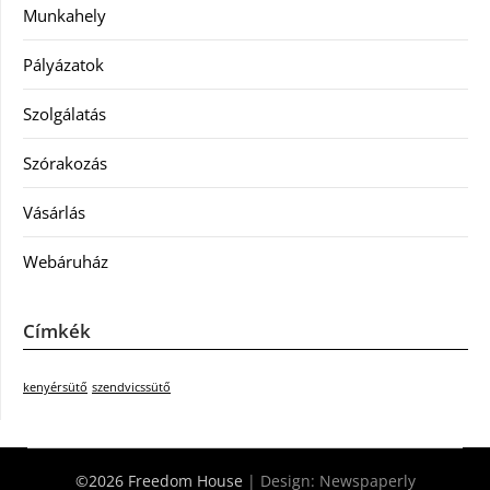
Munkahely
Pályázatok
Szolgálatás
Szórakozás
Vásárlás
Webáruház
Címkék
kenyérsütő
szendvicssütő
©2026 Freedom House
| Design:
Newspaperly