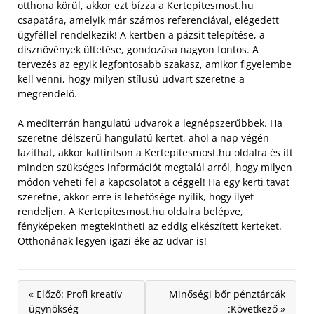
otthona körül, akkor ezt bízza a Kertepitesmost.hu
csapatára, amelyik már számos referenciával, elégedett
ügyféllel rendelkezik! A kertben a pázsit telepítése, a
dísznövények ültetése, gondozása nagyon fontos. A
tervezés az egyik legfontosabb szakasz, amikor figyelembe
kell venni, hogy milyen stílusú udvart szeretne a
megrendelő.
A mediterrán hangulatú udvarok a legnépszerűbbek. Ha
szeretne délszerű hangulatú kertet, ahol a nap végén
lazíthat, akkor kattintson a Kertepitesmost.hu oldalra és itt
minden szükséges információt megtalál arról, hogy milyen
módon veheti fel a kapcsolatot a céggel! Ha egy kerti tavat
szeretne, akkor erre is lehetősége nyílik, hogy ilyet
rendeljen. A Kertepitesmost.hu oldalra belépve,
fényképeken megtekintheti az eddig elkészített kerteket.
Otthonának legyen igazi éke az udvar is!
« Előző: Profi kreatív
Minőségi bőr pénztárcák
ügynökség
:Következő »