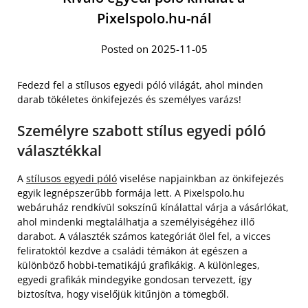
Pixelspolo.hu-nál
Posted on 2025-11-05
Fedezd fel a stílusos egyedi póló világát, ahol minden
darab tökéletes önkifejezés és személyes varázs!
Személyre szabott stílus egyedi póló
választékkal
A
stílusos egyedi póló
viselése napjainkban az önkifejezés
egyik legnépszerűbb formája lett. A Pixelspolo.hu
webáruház rendkívül sokszínű kínálattal várja a vásárlókat,
ahol mindenki megtalálhatja a személyiségéhez illő
darabot. A választék számos kategóriát ölel fel, a vicces
feliratoktól kezdve a családi témákon át egészen a
különböző hobbi-tematikájú grafikákig. A különleges,
egyedi grafikák mindegyike gondosan tervezett, így
biztosítva, hogy viselőjük kitűnjön a tömegből.