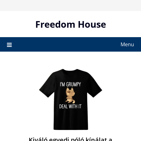
Skip
to
content
Freedom House
Menu
Kiváló egyedi póló kínálat a