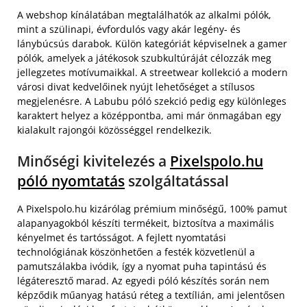
A webshop kínálatában megtalálhatók az alkalmi pólók,
mint a szülinapi, évfordulós vagy akár legény- és
lánybúcsús darabok. Külön kategóriát képviselnek a gamer
pólók, amelyek a játékosok szubkultúráját célozzák meg
jellegzetes motívumaikkal. A streetwear kollekció a modern
városi divat kedvelőinek nyújt lehetőséget a stílusos
megjelenésre. A Labubu póló szekció pedig egy különleges
karaktert helyez a középpontba, ami már önmagában egy
kialakult rajongói közösséggel rendelkezik.
Minőségi kivitelezés a
Pixelspolo.hu
póló nyomtatás
szolgáltatással
A Pixelspolo.hu kizárólag prémium minőségű, 100% pamut
alapanyagokból készíti termékeit, biztosítva a maximális
kényelmet és tartósságot. A fejlett nyomtatási
technológiának köszönhetően a festék közvetlenül a
pamutszálakba ivódik, így a nyomat puha tapintású és
légáteresztő marad. Az egyedi póló készítés során nem
képződik műanyag hatású réteg a textílián, ami jelentősen