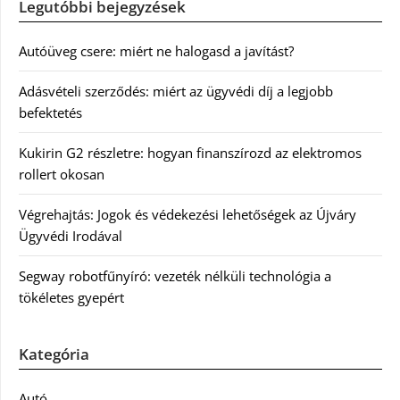
Legutóbbi bejegyzések
Autóüveg csere: miért ne halogasd a javítást?
Adásvételi szerződés: miért az ügyvédi díj a legjobb
befektetés
Kukirin G2 részletre: hogyan finanszírozd az elektromos
rollert okosan
Végrehajtás: Jogok és védekezési lehetőségek az Újváry
Ügyvédi Irodával
Segway robotfűnyíró: vezeték nélküli technológia a
tökéletes gyepért
Kategória
Autó