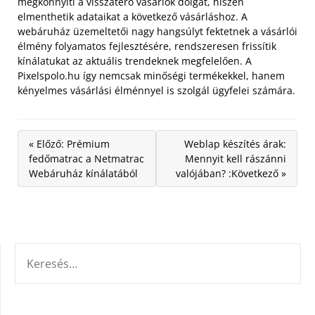
megkönnyíti a visszatérő vásárlók dolgát, hiszen
elmenthetik adataikat a következő vásárláshoz. A
webáruház üzemeltetői nagy hangsúlyt fektetnek a vásárlói
élmény folyamatos fejlesztésére, rendszeresen frissítik
kínálatukat az aktuális trendeknek megfelelően. A
Pixelspolo.hu így nemcsak minőségi termékekkel, hanem
kényelmes vásárlási élménnyel is szolgál ügyfelei számára.
« Előző: Prémium
Weblap készítés árak:
fedőmatrac a Netmatrac
Mennyit kell rászánni
Webáruház kínálatából
valójában? :Következő »
KERESÉS: