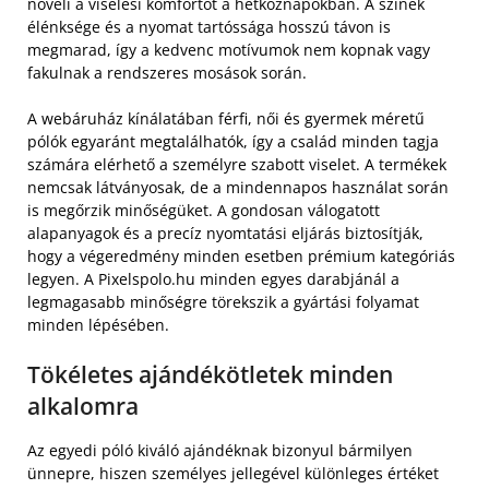
növeli a viselési komfortot a hétköznapokban. A színek
élénksége és a nyomat tartóssága hosszú távon is
megmarad, így a kedvenc motívumok nem kopnak vagy
fakulnak a rendszeres mosások során.
A webáruház kínálatában férfi, női és gyermek méretű
pólók egyaránt megtalálhatók, így a család minden tagja
számára elérhető a személyre szabott viselet. A termékek
nemcsak látványosak, de a mindennapos használat során
is megőrzik minőségüket. A gondosan válogatott
alapanyagok és a precíz nyomtatási eljárás biztosítják,
hogy a végeredmény minden esetben prémium kategóriás
legyen. A Pixelspolo.hu minden egyes darabjánál a
legmagasabb minőségre törekszik a gyártási folyamat
minden lépésében.
Tökéletes ajándékötletek minden
alkalomra
Az egyedi póló kiváló ajándéknak bizonyul bármilyen
ünnepre, hiszen személyes jellegével különleges értéket