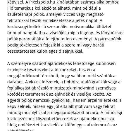
képvisel. A Pixelspolo.hu kínálatában számos alkalomhoz
illő tematikus kollekció található, mint például a
születésnapi pólók, amelyek vicces vagy megható
feliratokkal teszik emlékezetessé a jeles napot. A
karácsonyi kollekció szezonális motívumokkal öltözteti
ünnepi hangulatba a viselőjét, míg a legény- és lánybúcsús
pólók garantálják a felejthetetlen eseményt. A páros pólók
pedig tökéletesen fejezik ki a szerelmi vagy baráti
összetartozást különleges dizájnjukkal.
A személyre szabott ajándékozás lehetősége különösen
értékessé teszi ezeket a termékeket, hiszen a
megajándékozott érezheti, hogy valóban neki szánták a
darabot. A vicces idézetek, a hobbira utaló grafikák vagy a
foglalkozást ábrázoló mintázatok mind-mind személyes
kötődést teremtenek az ajándék és viselője között. Az
egyedi pólók nemcsak gyakorlati, hanem érzelmi értéket is
képviselnek, hiszen egy jól eltalált motívum vagy felirat
mindig mosolyt csal a megajándékozott arcára. A minőségi
kivitelezésnek köszönhetően ezek az ajándékok hosszú
ideig emlékeztetik a viselőt a különleges alkalomra és az
ajándékozóra.