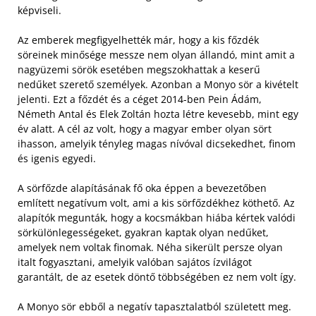
képviseli.
Az emberek megfigyelhették már, hogy a kis főzdék
söreinek minősége messze nem olyan állandó, mint amit a
nagyüzemi sörök esetében megszokhattak a keserű
nedűket szerető személyek. Azonban a Monyo sör a kivételt
jelenti. Ezt a főzdét és a céget 2014-ben Pein Ádám,
Németh Antal és Elek Zoltán hozta létre kevesebb, mint egy
év alatt. A cél az volt, hogy a magyar ember olyan sört
ihasson, amelyik tényleg magas nívóval dicsekedhet, finom
és igenis egyedi.
A sörfőzde alapításának fő oka éppen a bevezetőben
említett negatívum volt, ami a kis sörfőzdékhez köthető. Az
alapítók megunták, hogy a kocsmákban hiába kértek valódi
sörkülönlegességeket, gyakran kaptak olyan nedűket,
amelyek nem voltak finomak. Néha sikerült persze olyan
italt fogyasztani, amelyik valóban sajátos ízvilágot
garantált, de az esetek döntő többségében ez nem volt így.
A Monyo sör ebből a negatív tapasztalatból született meg.