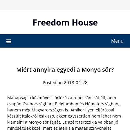
Skip
to
content
Freedom House
Menu
Miért annyira egyedi a Monyo sör?
Posted on 2018-04-28
Manapság a kézműves sörfőzés a reneszánszát éli, nem
csupán Csehországban, Belgiumban és Németországban,
hanem még Magyarországon is. Amikor ilyen eljárással
készült italokról esik szó, akkor egyszerűen nem
lehet nem
kiemelni a Monyo sör
fajtát. Ez azért tartozik a valóban jó
minőségűek közé, mert ez igenis a magas színvonalat