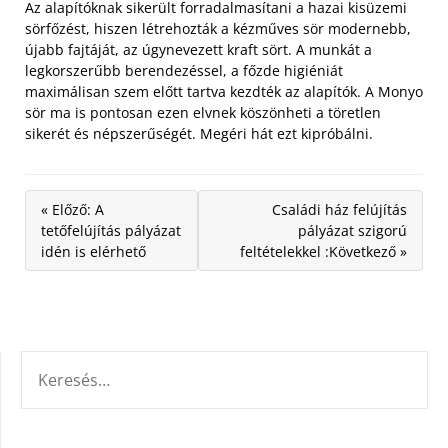
Az alapítóknak sikerült forradalmasítani a hazai kisüzemi
sörfőzést, hiszen létrehozták a kézműves sör modernebb,
újabb fajtáját, az úgynevezett kraft sört. A munkát a
legkorszerűbb berendezéssel, a főzde higiéniát
maximálisan szem előtt tartva kezdték az alapítók. A Monyo
sör ma is pontosan ezen elvnek köszönheti a töretlen
sikerét és népszerűségét. Megéri hát ezt kipróbálni.
« Előző: A
Családi ház felújítás
tetőfelújítás pályázat
pályázat szigorú
idén is elérhető
feltételekkel :Következő »
KERESÉS: