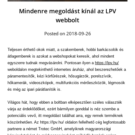
Mindenre megoldást kínál az LPV
webbolt
Posted on 2018-09-26
Teljesen érthető okok miatt, a szakemberek, hobbi barkácsolók és 
átlagemberek is azokat a webshopokat keresik, ahol mindent 
egyszerre tudnak megvásárolni. Pontosan ilyen a 
https://lpv.hu/
weboldalon megtekinthető internetes áruház, ahol beszerezhetőek a 
páramentesítők, kézi körfűrészek, hősugárzók, porelszívók, 
hőkamerák, videoszkópok, multifunkciós mérőeszközök, légmosók 
és még az ipari párátlanítók is. 
Világos hát, hogy ebben a boltban elképesztően széles választék 
várja az érdeklődőket, ezért bármilyen gonddal is néz szembe a 
potenciális vevő, itt megoldást találhat arra, egy remek terméknek 
köszönhetően. Az https://lpv.hu/ oldalon fellelhető cég legfontosabb 
partnere a német Trotec GmbH, amelyiknek magyarországi 