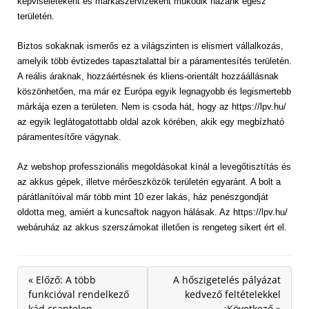
képviseleteként és márkaszervizeként működik hazánk egész 
területén. 
Biztos sokaknak ismerős ez a világszinten is elismert vállalkozás, 
amelyik több évtizedes tapasztalattal bír a páramentesítés területén. 
A reális áraknak, hozzáértésnek és kliens-orientált hozzáállásnak 
köszönhetően, ma már ez Európa egyik legnagyobb és legismertebb 
márkája ezen a területen. Nem is csoda hát, hogy az https://lpv.hu/ 
az egyik leglátogatottabb oldal azok körében, akik egy megbízható 
páramentesítőre vágynak. 
Az webshop professzionális megoldásokat kínál a levegőtisztítás és 
az akkus gépek, illetve mérőeszközök területén egyaránt. A bolt a 
párátlanítóival már több mint 10 ezer lakás, ház penészgondját 
oldotta meg, amiért a kuncsaftok nagyon hálásak. Az https://lpv.hu/ 
webáruház az akkus szerszámokat illetően is rengeteg sikert ért el.
« Előző: A több
A hőszigetelés pályázat
funkcióval rendelkező
kedvező feltételekkel
kád csaptelep
:Következő »