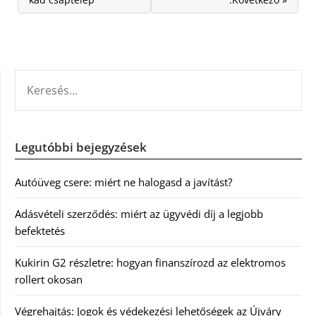
KERESÉS:
Legutóbbi bejegyzések
Autóüveg csere: miért ne halogasd a javítást?
Adásvételi szerződés: miért az ügyvédi díj a legjobb
befektetés
Kukirin G2 részletre: hogyan finanszírozd az elektromos
rollert okosan
Végrehajtás: Jogok és védekezési lehetőségek az Újváry