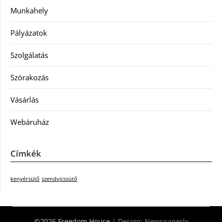
Munkahely
Pályázatok
Szolgálatás
Szórakozás
Vásárlás
Webáruház
Címkék
kenyérsütő
szendvicssütő
©2026 Freedom House
| Design:
Newspaperly