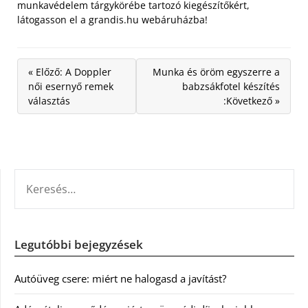
munkavédelem tárgykörébe tartozó kiegészítőkért,
látogasson el a grandis.hu webáruházba!
« Előző: A Doppler
Munka és öröm egyszerre a
női esernyő remek
babzsákfotel készítés
választás
:Következő »
KERESÉS:
Legutóbbi bejegyzések
Autóüveg csere: miért ne halogasd a javítást?