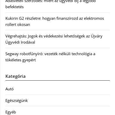
Adásvételi szerződés: miért az ügyvédi díj a legjobb
befektetés
Kukirin G2 részletre: hogyan finanszírozd az elektromos
rollert okosan
Végrehajtás: Jogok és védekezési lehetőségek az Újváry
Ügyvédi Irodával
Segway robotfűnyíró: vezeték nélküli technológia a
tökéletes gyepért
Kategória
Autó
Egészségünk
Egyéb