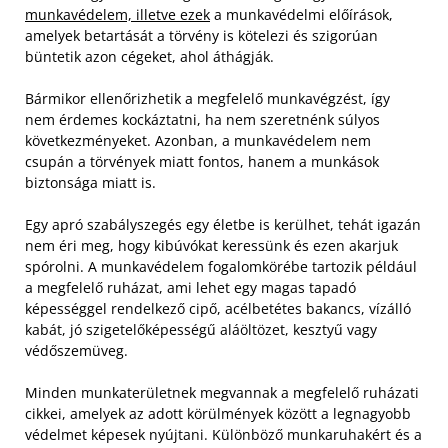
munkavédelem, illetve ezek
a munkavédelmi előírások,
amelyek betartását a törvény is kötelezi és szigorúan
büntetik azon cégeket, ahol áthágják.
Bármikor ellenőrizhetik a megfelelő munkavégzést, így
nem érdemes kockáztatni, ha nem szeretnénk súlyos
következményeket. Azonban, a munkavédelem nem
csupán a törvények miatt fontos, hanem a munkások
biztonsága miatt is.
Egy apró szabályszegés egy életbe is kerülhet, tehát igazán
nem éri meg, hogy kibúvókat keressünk és ezen akarjuk
spórolni. A munkavédelem fogalomkörébe tartozik például
a megfelelő ruházat, ami lehet egy magas tapadó
képességgel rendelkező cipő, acélbetétes bakancs, vízálló
kabát, jó szigetelőképességű aláöltözet, kesztyű vagy
védőszemüveg.
Minden munkaterületnek megvannak a megfelelő ruházati
cikkei, amelyek az adott körülmények között a legnagyobb
védelmet képesek nyújtani. Különböző munkaruhakért és a