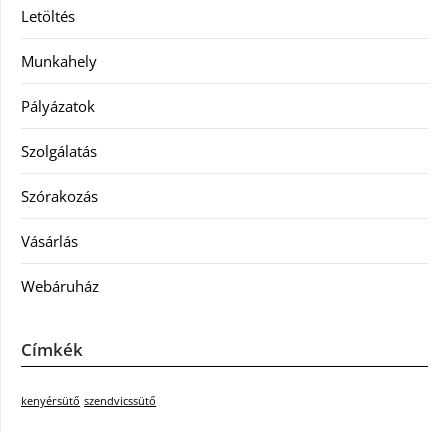
Letöltés
Munkahely
Pályázatok
Szolgálatás
Szórakozás
Vásárlás
Webáruház
Címkék
kenyérsütő
szendvicssütő