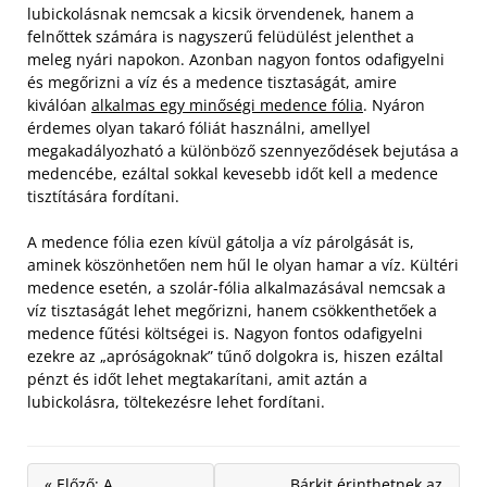
lubickolásnak nemcsak a kicsik örvendenek, hanem a
felnőttek számára is nagyszerű felüdülést jelenthet a
meleg nyári napokon. Azonban nagyon fontos odafigyelni
és megőrizni a víz és a medence tisztaságát, amire
kiválóan
alkalmas egy minőségi medence fólia
. Nyáron
érdemes olyan takaró fóliát használni, amellyel
megakadályozható a különböző szennyeződések bejutása a
medencébe, ezáltal sokkal kevesebb időt kell a medence
tisztítására fordítani.
A medence fólia ezen kívül gátolja a víz párolgását is,
aminek köszönhetően nem hűl le olyan hamar a víz. Kültéri
medence esetén, a szolár-fólia alkalmazásával nemcsak a
víz tisztaságát lehet megőrizni, hanem csökkenthetőek a
medence fűtési költségei is. Nagyon fontos odafigyelni
ezekre az „apróságoknak” tűnő dolgokra is, hiszen ezáltal
pénzt és időt lehet megtakarítani, amit aztán a
lubickolásra, töltekezésre lehet fordítani.
« Előző: A
Bárkit érinthetnek az