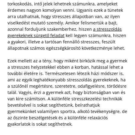
torkoskodás, intő jelek lehetnek számunkra, amelyeket
érdemes nagyon komolyan venni. Ugyanis ezek a tünetek
arra utalhatnak, hogy stresszes állapotban van, az ilyen
viselkedést mutató személy. Amikor felismertük a bajt,
azonnal forduljunk szakemberhez, hiszen
a stresszoldás
gyerekeknek sürgető feladat
kell legyen számunkra, hiszen
a gyakori, illetve a tartósan fennálló stresszes, feszült
állapotnak számos egészségkárosító következménye lehet.
Ezek mellett az a tény, hogy miként birkózik meg a gyermek
a stresszes helyzetekkel ebben a korban, hatással lehet a
további életére is. Természetesen létezik házi módszer is,
ami az egyik leghatékonyabb stresszoldás gyerekeknek, ha
a szülőnél megértésre, szeretetre, odafigyelésre, törődésre
talál. Vagyis, érzi a gyermek azt, hogy biztonságban van és
van kire számítson. A különféle stresszkezelési technikák
bevetésével is sokat segíthetünk, beírathatjuk
gyermekünket valamilyen sportra, alkotó tevékenységre, de
az őszinte beszélgetések és a különféle relaxációs
gyakorlatok is sokat segíthetnek.