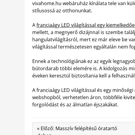
vivahome.hu webáruház kínálata tele van kül
stílusossá az otthonunkat.
A
franciaágy LED világítással egy kiemelkedő
mellett, a megnyerő dizájnnal is szembe tal
hangulatvilágításról, mert ez már eleve be va
világítással természetesen egyáltalán nem fo
Ennek a technológiának ez az egyik legnagyob
bútordarab többi elemére is. A kidolgozás m
éveken keresztül biztosítania kell a felhaszn
A franciaágy LED világítással és egy minőség
webshopból, verhetetlen áron, többféle kivite
forgolódást és az álmatlan éjszakákat.
« Előző: Masszív felépítésű óratartó