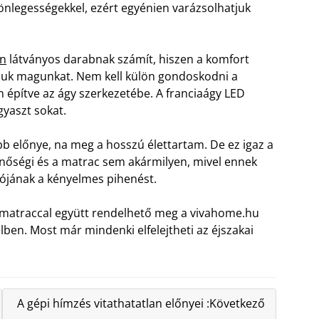
önlegességekkel, ezért egyénien varázsolhatjuk
en
látványos darabnak számít, hiszen a komfort
áljuk magunkat. Nem kell külön gondoskodni a
n építve az ágy szerkezetébe. A franciaágy LED
gyaszt sokat.
b előnye, na meg a hosszú élettartam. De ez igaz a
inőségi és a matrac sem akármilyen, mivel ennek
álójának a kényelmes pihenést.
i matraccal együtt rendelhető meg a vivahome.hu
lben. Most már mindenki elfelejtheti az éjszakai
A gépi hímzés vitathatatlan előnyei :Következő