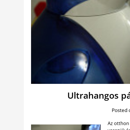
Ultrahangos p
Posted 
Az otthon