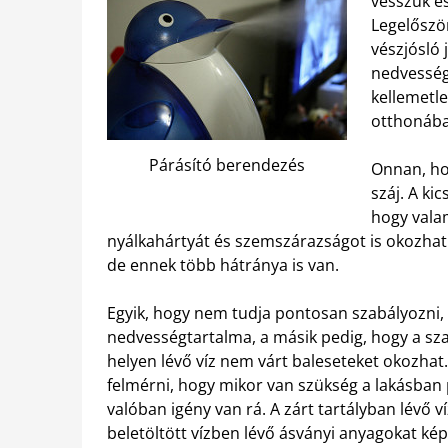
vesszük é
Legelőszö
vészjósló 
nedvesség
kellemetle
otthonába
Párásító berendezés
Onnan, ho
száj. A ki
hogy valam
nyálkahártyát és szemszárazságot is okozhat.
de ennek több hátránya is van.
Egyik, hogy nem tudja pontosan szabályozni,
nedvességtartalma, a másik pedig, hogy a sza
helyen lévő víz nem várt baleseteket okozha
felmérni, hogy mikor van szükség a lakásban p
valóban igény van rá. A zárt tartályban lévő 
beletöltött vízben lévő ásványi anyagokat ké