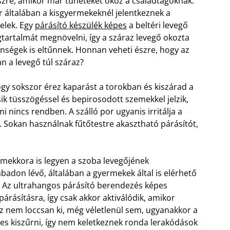
szre, amikor már tüneteket okoz a családtagoknak.
r általában a kisgyermekeknél jelentkeznek a
jelek. Egy
párásító készülék képes
a beltéri levegő
tartalmát megnövelni, így a száraz levegő okozta
nségek is eltűnnek. Honnan veheti észre, hogy az
n a levegő túl száraz?
gy sokszor érez kaparást a torokban és kiszárad a
csik tüsszögéssel és bepirosodott szemekkel jelzik,
i nincs rendben. A szálló por ugyanis irritálja a
 Sokan használnak fűtőtestre akasztható párásítót,
 mekkora is legyen a szoba levegőjének
badon lévő, általában a gyermekek által is elérhető
t. Az ultrahangos párásító berendezés képes
árásításra, így csak akkor aktiválódik, amikor
víz nem loccsan ki, még véletlenül sem, ugyanakkor a
pes kiszűrni, így nem keletkeznek ronda lerakódások