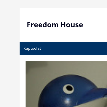
Skip
to
content
Freedom House
Kapcsolat