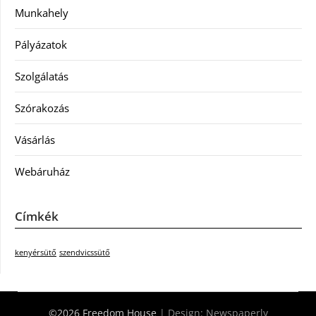
Munkahely
Pályázatok
Szolgálatás
Szórakozás
Vásárlás
Webáruház
Címkék
kenyérsütő
szendvicssütő
©2026 Freedom House
| Design:
Newspaperly