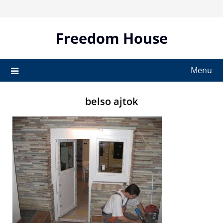
Skip
to
content
Freedom House
Menu
belso ajtok