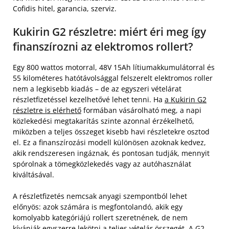
Cofidis hitel, garancia, szerviz.
Kukirin G2 részletre: miért éri meg így
finanszírozni az elektromos rollert?
Egy 800 wattos motorral, 48V 15Ah lítiumakkumulátorral és
55 kilométeres hatótávolsággal felszerelt elektromos roller
nem a legkisebb kiadás – de az egyszeri vételárat
részletfizetéssel kezelhetővé lehet tenni. Ha
a Kukirin G2
részletre is elérhető
formában vásárolható meg, a napi
közlekedési megtakarítás szinte azonnal érzékelhető,
miközben a teljes összeget kisebb havi részletekre osztod
el. Ez a finanszírozási modell különösen azoknak kedvez,
akik rendszeresen ingáznak, és pontosan tudják, mennyit
spórolnak a tömegközlekedés vagy az autóhasználat
kiváltásával.
A részletfizetés nemcsak anyagi szempontból lehet
előnyös: azok számára is megfontolandó, akik egy
komolyabb kategóriájú rollert szeretnének, de nem
kívánják egyszerre lekötni a teljes vételár összegét. A G2