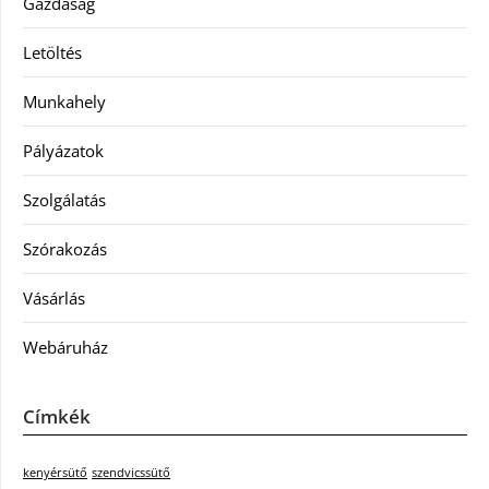
Gazdaság
Letöltés
Munkahely
Pályázatok
Szolgálatás
Szórakozás
Vásárlás
Webáruház
Címkék
kenyérsütő
szendvicssütő