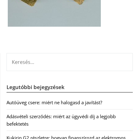
KERESÉS:
Legutóbbi bejegyzések
Autóüveg csere: miért ne halogasd a javítást?
Adásvételi szerződés: miért az ügyvédi díj a legjobb
befektetés
Kukirin G2 részletre: hogyan finanszírozd az elektromos