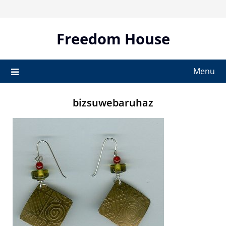
Skip
to
content
Freedom House
Menu
bizsuwebaruhaz