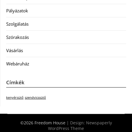
Pályázatok
Szolgálatás
Szórakozás
Vásárlás
Webáruház
Címkék
kenyérsütő
szendvicssütő
©2026 Freedom House
| Design:
Newspaperly
WordPress Theme