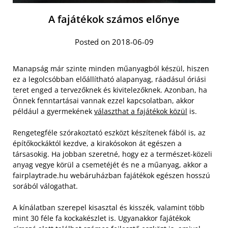
A fajátékok számos előnye
Posted on 2018-06-09
Manapság már szinte minden műanyagból készül, hiszen
ez a legolcsóbban előállítható alapanyag, ráadásul óriási
teret enged a tervezőknek és kivitelezőknek. Azonban, ha
Önnek fenntartásai vannak ezzel kapcsolatban, akkor
például a gyermekének
választhat a fajátékok közül
is.
Rengetegféle szórakoztató eszközt készítenek fából is, az
építőkockáktól kezdve, a kirakósokon át egészen a
társasokig. Ha jobban szeretné, hogy ez a természet-közeli
anyag vegye körül a csemetéjét és ne a műanyag, akkor a
fairplaytrade.hu webáruházban fajátékok egészen hosszú
sorából válogathat.
A kínálatban szerepel kisasztal és kisszék, valamint több
mint 30 féle fa kockakészlet is. Ugyanakkor fajátékok