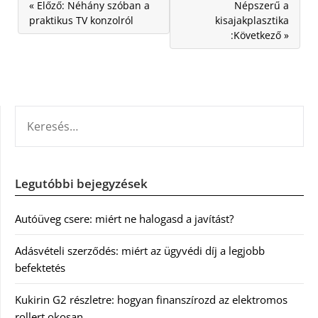
« Előző: Néhány szóban a
Népszerű a
praktikus TV konzolról
kisajakplasztika
:Következő »
KERESÉS:
Legutóbbi bejegyzések
Autóüveg csere: miért ne halogasd a javítást?
Adásvételi szerződés: miért az ügyvédi díj a legjobb
befektetés
Kukirin G2 részletre: hogyan finanszírozd az elektromos
rollert okosan