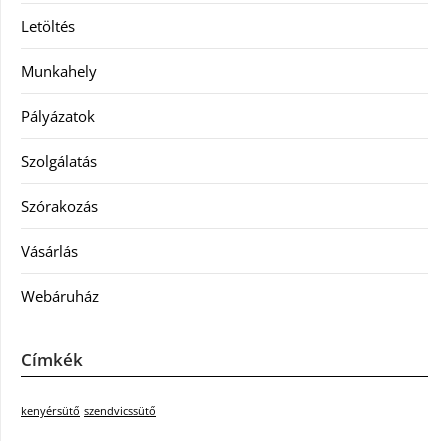
Letöltés
Munkahely
Pályázatok
Szolgálatás
Szórakozás
Vásárlás
Webáruház
Címkék
kenyérsütő
szendvicssütő