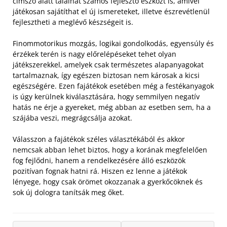
címszó alatt találhat számos fejlesztő eszközt is, amivel
játékosan sajátíthat el új ismereteket, illetve észrevétlenül
fejlesztheti a meglévő készségeit is.
Finommotorikus mozgás, logikai gondolkodás, egyensúly és
érzékek terén is nagy előrelépéseket tehet olyan
játékszerekkel, amelyek csak természetes alapanyagokat
tartalmaznak, így egészen biztosan nem károsak a kicsi
egészségére. Ezen fajátékok esetében még a festékanyagok
is úgy kerülnek kiválasztására, hogy semmilyen negatív
hatás ne érje a gyereket, még abban az esetben sem, ha a
szájába veszi, megrágcsálja azokat.
Válasszon a fajátékok széles választékából és akkor
nemcsak abban lehet biztos, hogy a korának megfelelően
fog fejlődni, hanem a rendelkezésére álló eszközök
pozitívan fognak hatni rá. Hiszen ez lenne a játékok
lényege, hogy csak örömet okozzanak a gyerkőcöknek és
sok új dologra tanítsák meg őket.