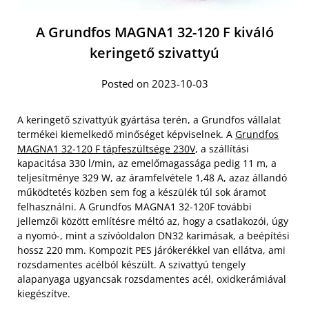
A Grundfos MAGNA1 32-120 F kiváló
keringető szivattyú
Posted on 2023-10-03
A keringető szivattyúk gyártása terén, a Grundfos vállalat
termékei kiemelkedő minőséget képviselnek. A
Grundfos
MAGNA1 32-120 F tápfeszültsége 230V
, a szállítási
kapacitása 330 l/min, az emelőmagassága pedig 11 m, a
teljesítménye 329 W, az áramfelvétele 1,48 A, azaz állandó
működtetés közben sem fog a készülék túl sok áramot
felhasználni. A Grundfos MAGNA1 32-120F további
jellemzői között említésre méltó az, hogy a csatlakozói, úgy
a nyomó-, mint a szívóoldalon DN32 karimásak, a beépítési
hossz 220 mm. Kompozit PES járókerékkel van ellátva, ami
rozsdamentes acélból készült. A szivattyú tengely
alapanyaga ugyancsak rozsdamentes acél, oxidkerámiával
kiegészítve.