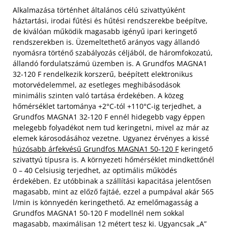
Alkalmazása történhet általános célú szivattyúként
háztartási, irodai fűtési és hűtési rendszerekbe beépítve,
de kiválóan működik magasabb igényű ipari keringető
rendszerekben is. Üzemeltethető arányos vagy állandó
nyomásra történő szabályozás céljából, de háromfokozatú,
állandó fordulatszámú üzemben is. A Grundfos MAGNA1
32-120 F rendelkezik korszerű, beépített elektronikus
motorvédelemmel, az esetleges meghibásodások
minimális szinten való tartása érdekében. A közeg
hőmérséklet tartománya +2°C-tól +110°C-ig terjedhet, a
Grundfos MAGNA1 32-120 F ennél hidegebb vagy éppen
melegebb folyadékot nem tud keringetni, mivel az már az
elemek károsodásához vezetne.
Ugyanez érvényes a kissé
húzósabb árfekvésű Grundfos MAGNA1 50-120 F
keringető
szivattyú típusra is. A környezeti hőmérséklet mindkettőnél
0 – 40 Celsiusig terjedhet, az optimális működés
érdekében. Ez utóbbinak a szállítási kapacitása jelentősen
magasabb, mint az előző fajtáé, ezzel a pumpával akár 565
l/min is könnyedén keringethető. Az emelőmagasság a
Grundfos MAGNA1 50-120 F modellnél nem sokkal
magasabb, maximálisan 12 métert tesz ki. Ugyancsak „A”