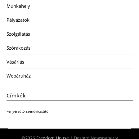
Munkahely
Pályázatok
Szolgálatás
Szórakozás
Vásárlás
Webáruház
Címkék
kenyérsütő
szendvicssütő
©2026 Freedom House
| Design:
Newspaperly