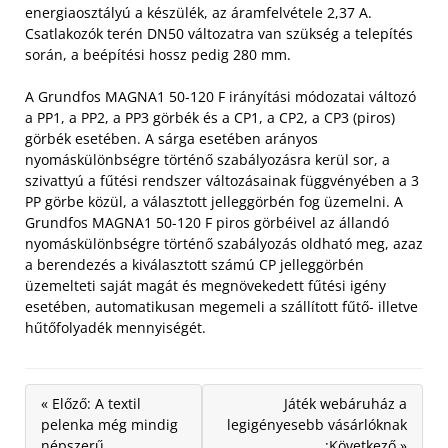
energiaosztályú a készülék, az áramfelvétele 2,37 A.
Csatlakozók terén DN50 változatra van szükség a telepítés
során, a beépítési hossz pedig 280 mm.
A Grundfos MAGNA1 50-120 F irányítási módozatai változó
a PP1, a PP2, a PP3 görbék és a CP1, a CP2, a CP3 (piros)
görbék esetében. A sárga esetében arányos
nyomáskülönbségre történő szabályozásra kerül sor, a
szivattyú a fűtési rendszer változásainak függvényében a 3
PP görbe közül, a választott jelleggörbén fog üzemelni. A
Grundfos MAGNA1 50-120 F piros görbéivel az állandó
nyomáskülönbségre történő szabályozás oldható meg, azaz
a berendezés a kiválasztott számú CP jelleggörbén
üzemelteti saját magát és megnövekedett fűtési igény
esetében, automatikusan megemeli a szállított fűtő- illetve
hűtőfolyadék mennyiségét.
« Előző: A textil
Játék webáruház a
pelenka még mindig
legigényesebb vásárlóknak
népszerű
:Következő »