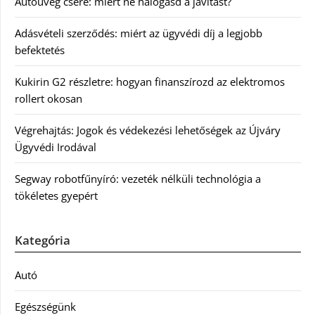
Autóüveg csere: miért ne halogasd a javítást?
Adásvételi szerződés: miért az ügyvédi díj a legjobb
befektetés
Kukirin G2 részletre: hogyan finanszírozd az elektromos
rollert okosan
Végrehajtás: Jogok és védekezési lehetőségek az Újváry
Ügyvédi Irodával
Segway robotfűnyíró: vezeték nélküli technológia a
tökéletes gyepért
Kategória
Autó
Egészségünk