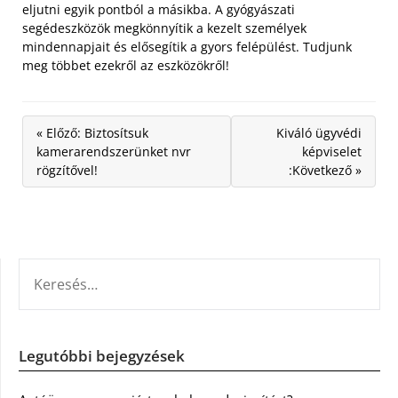
eljutni egyik pontból a másikba. A gyógyászati
segédeszközök megkönnyítik a kezelt személyek
mindennapjait és elősegítik a gyors felépülést. Tudjunk
meg többet ezekről az eszközökről!
« Előző: Biztosítsuk
Kiváló ügyvédi
kamerarendszerünket nvr
képviselet
rögzítővel!
:Következő »
KERESÉS:
Legutóbbi bejegyzések