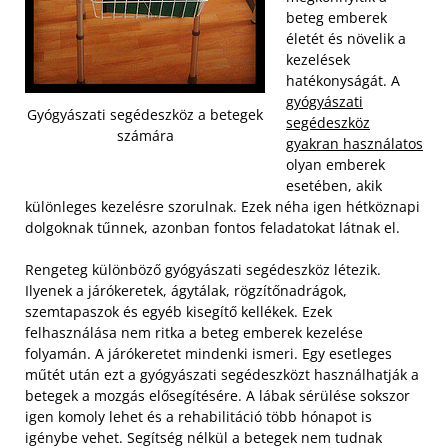
beteg emberek
életét és növelik a
kezelések
hatékonyságát. A
gyógyászati
Gyógyászati segédeszköz a betegek
segédeszköz
számára
gyakran használatos
olyan emberek
esetében, akik
különleges kezelésre szorulnak. Ezek néha igen hétköznapi
dolgoknak tűnnek, azonban fontos feladatokat látnak el.
Rengeteg különböző gyógyászati segédeszköz létezik.
Ilyenek a járókeretek, ágytálak, rögzítőnadrágok,
szemtapaszok és egyéb kisegítő kellékek. Ezek
felhasználása nem ritka a beteg emberek kezelése
folyamán. A járókeretet mindenki ismeri. Egy esetleges
műtét után ezt a gyógyászati segédeszközt használhatják a
betegek a mozgás elősegítésére. A lábak sérülése sokszor
igen komoly lehet és a rehabilitáció több hónapot is
igénybe vehet. Segítség nélkül a betegek nem tudnak